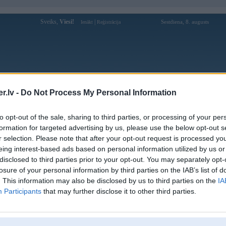
Sveiks,
Viesi!
|
Sestdiena, 8. augusts
Ienākt
Reģistrācija
Forums
Galerijas
Reģistrācija
Lietotāji
Meklētājs
.lv -
Do Not Process My Personal Information
Lietotāja 7mcn1com profils
to opt-out of the sale, sharing to third parties, or processing of your per
formation for targeted advertising by us, please use the below opt-out s
Lietotājvārds:
7mcn1com
r selection. Please note that after your opt-out request is processed y
eing interest-based ads based on personal information utilized by us or
Ziņojumi forumā:
0
disclosed to third parties prior to your opt-out. You may separately opt-
Pēdējie ziņojumi forumā
[
]
losure of your personal information by third parties on the IAB’s list of
. This information may also be disclosed by us to third parties on the
IA
Participants
that may further disclose it to other third parties.