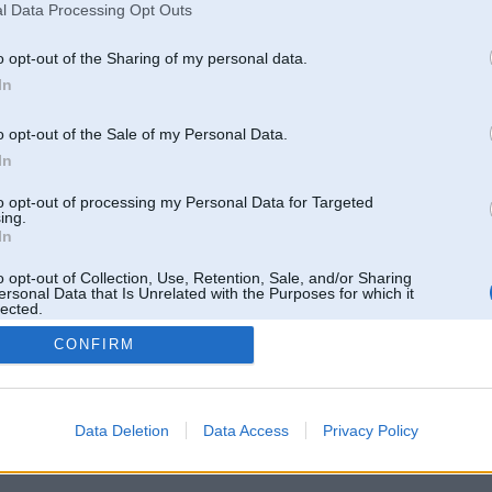
l Data Processing Opt Outs
o opt-out of the Sharing of my personal data.
In
o opt-out of the Sale of my Personal Data.
In
to opt-out of processing my Personal Data for Targeted
ing.
In
o opt-out of Collection, Use, Retention, Sale, and/or Sharing
ersonal Data that Is Unrelated with the Purposes for which it
lected.
Out
CONFIRM
 un nav saistīts ar
Galvena
|
Forums
|
Galerijas
|
Reģistrācija
|
Lietotaāji
|
Meklētājs
|
Reklā
Data Deletion
Data Access
Privacy Policy