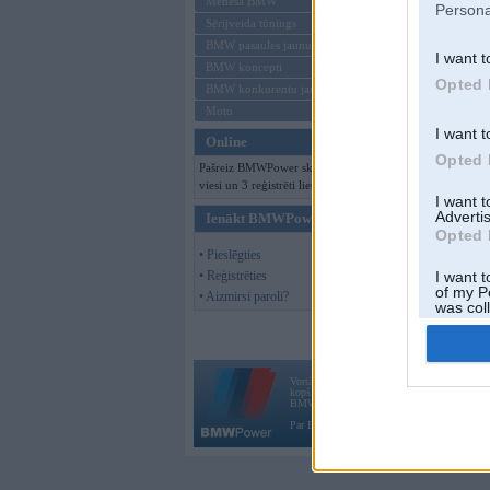
Mēneša BMW
Persona
Sērijveida tūnings
BMW pasaules jaunumi
I want t
BMW koncepti
Opted 
BMW konkurentu jaunumi
Moto
I want t
Online
Opted 
Pašreiz BMWPower skatās 523
viesi un 3 reģistrēti lietotāji.
I want 
Advertis
Ienākt BMWPower
Opted 
• Pieslēgties
• Reģistrēties
I want t
of my P
• Aizmirsi paroli?
was col
Opted 
Vortāls BMWPower.lv darbojas
kopš 2002. gada 14. maija. Tas nav auto klubs
BMW AG.
Par BMWPower
|
Kontakti
|
Reklāma