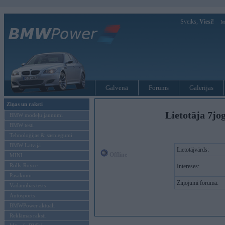
Sveiks,
Viesi!
Ie
Galvenā
Forums
Galerijas
Ziņas un raksti
Lietotāja 7jo
BMW modeļu jaunumi
BMW testi
Tehnoloģijas & sasniegumi
BMW Latvijā
Lietotājvārds:
Offline
MINI
Rolls-Royce
Intereses:
Pasākumi
Ziņojumi forumā:
Vadāmības tests
Autosports
BMWPower aktuāli
Reklāmas raksti