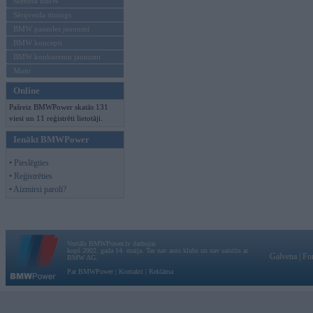
Mēneša BMW
Sērijveida tūnings
BMW pasaules jaunumi
BMW koncepti
BMW konkurentu jaunumi
Moto
Online
Pašreiz BMWPower skatās 131
viesi un 11 reģistrēti lietotāji.
Ienākt BMWPower
• Pieslēgties
• Reģistrēties
• Aizmirsi paroli?
Vortāls BMWPower.lv darbojas
kopš 2002. gada 14. maija. Tas nav auto klubs un nav saistīts ar
Galvena
|
Fo
BMW AG.
Par BMWPower
|
Kontakti
|
Reklāma