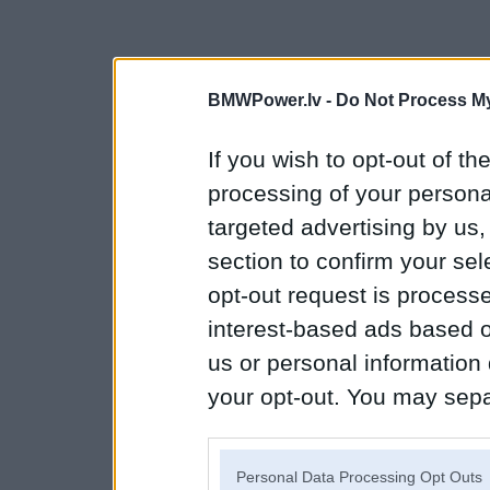
BMWPower.lv -
Do Not Process My
If you wish to opt-out of the
processing of your personal
targeted advertising by us
section to confirm your sel
opt-out request is proces
interest-based ads based o
us or personal information d
your opt-out. You may separ
disclosure of your personal
IAB’s list of downstream pa
Personal Data Processing Opt Outs