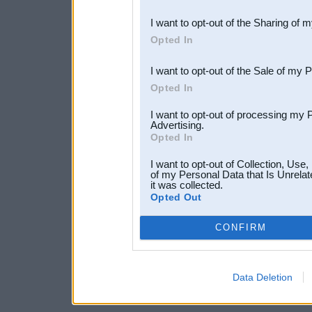
also be disclosed by us to 
I want to opt-out of the Sharing of 
Downstream Participants
th
Opted In
third parties.
I want to opt-out of the Sale of my 
Opted In
I want to opt-out of processing my 
Advertising.
Opted In
I want to opt-out of Collection, Use
of my Personal Data that Is Unrelat
it was collected.
Opted Out
CONFIRM
Data Deletion