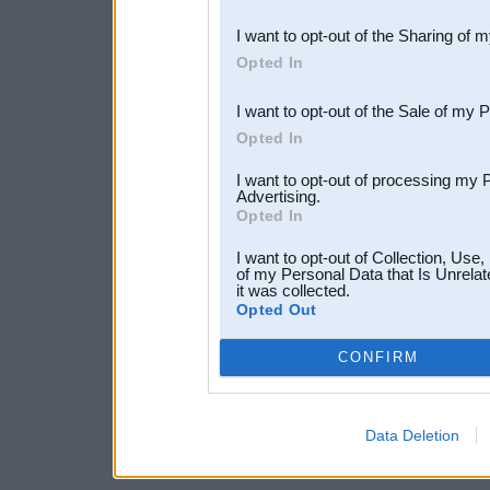
also be disclosed by us to 
I want to opt-out of the Sharing of 
Downstream Participants
th
Opted In
third parties.
I want to opt-out of the Sale of my 
Opted In
I want to opt-out of processing my 
Advertising.
Opted In
I want to opt-out of Collection, Use
of my Personal Data that Is Unrelat
it was collected.
Opted Out
CONFIRM
Data Deletion