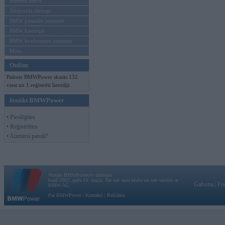
Mēneša BMW
Sērijveida tūnings
BMW pasaules jaunumi
BMW koncepti
BMW konkurentu jaunumi
Moto
Online
Pašreiz BMWPower skatās 132
viesi un 1 reģistrēti lietotāji.
Ienākt BMWPower
• Pieslēgties
• Reģistrēties
• Aizmirsi paroli?
Vortāls BMWPower.lv darbojas
kopš 2002. gada 14. maija. Tas nav auto klubs un nav saistīts ar
Galvena
|
Fo
BMW AG.
Par BMWPower
|
Kontakti
|
Reklāma