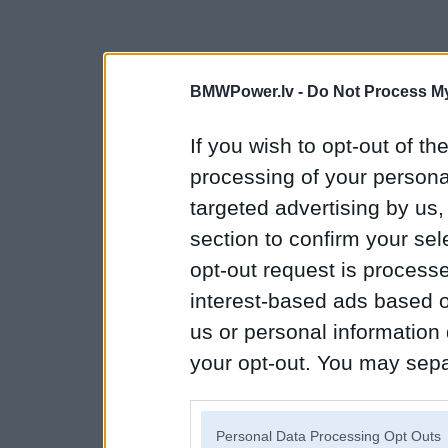
BMWPower.lv -
Do Not Process My
If you wish to opt-out of the
processing of your personal
targeted advertising by us
section to confirm your sel
opt-out request is proces
interest-based ads based o
us or personal information d
your opt-out. You may separ
disclosure of your personal
IAB’s list of downstream pa
Personal Data Processing Opt Outs