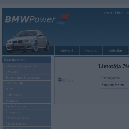
Sveiks,
Viesi!
Ie
Galvenā
Forums
Galerijas
Ziņas un raksti
Lietotāja 7f
BMW modeļu jaunumi
BMW testi
Tehnoloģijas & sasniegumi
Lietotājvārds:
Offline
BMW Latvijā
Ziņojumi forumā:
MINI
Rolls-Royce
Pasākumi
Vadāmības tests
Autosports
BMWPower aktuāli
Reklāmas raksti