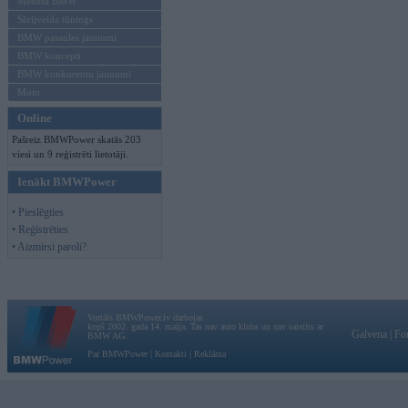
Mēneša BMW
Sērijveida tūnings
BMW pasaules jaunumi
BMW koncepti
BMW konkurentu jaunumi
Moto
Online
Pašreiz BMWPower skatās 203
viesi un 9 reģistrēti lietotāji.
Ienākt BMWPower
• Pieslēgties
• Reģistrēties
• Aizmirsi paroli?
Vortāls BMWPower.lv darbojas
kopš 2002. gada 14. maija. Tas nav auto klubs un nav saistīts ar
Galvena
|
Fo
BMW AG.
Par BMWPower
|
Kontakti
|
Reklāma