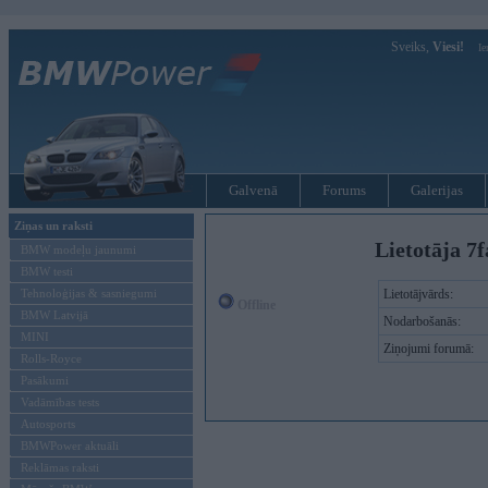
Sveiks,
Viesi!
Ie
Galvenā
Forums
Galerijas
Ziņas un raksti
Lietotāja 7f
BMW modeļu jaunumi
BMW testi
Tehnoloģijas & sasniegumi
Lietotājvārds:
Offline
BMW Latvijā
Nodarbošanās:
MINI
Ziņojumi forumā:
Rolls-Royce
Pasākumi
Vadāmības tests
Autosports
BMWPower aktuāli
Reklāmas raksti