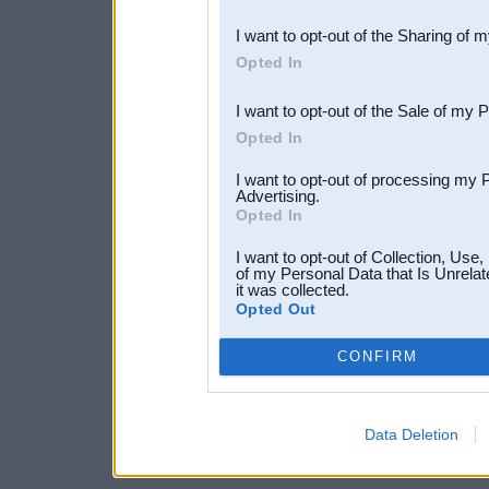
also be disclosed by us to 
I want to opt-out of the Sharing of 
Downstream Participants
th
Opted In
third parties.
I want to opt-out of the Sale of my 
Opted In
I want to opt-out of processing my 
Advertising.
Opted In
I want to opt-out of Collection, Use
of my Personal Data that Is Unrelat
it was collected.
Opted Out
CONFIRM
Data Deletion