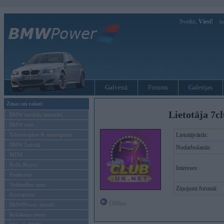
Sveiks,
Viesi!
Ie
Galvenā
Forums
Galerijas
Ziņas un raksti
Lietotāja 7c
BMW modeļu jaunumi
BMW testi
Tehnoloģijas & sasniegumi
Lietotājvārds:
BMW Latvijā
Nodarbošanās:
MINI
Rolls-Royce
Intereses:
Pasākumi
Vadāmības tests
Ziņojumi forumā:
Autosports
Offline
BMWPower aktuāli
Reklāmas raksti