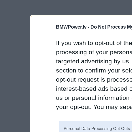
BMWPower.lv -
Do Not Process My
If you wish to opt-out of the
processing of your personal
targeted advertising by us
section to confirm your sel
opt-out request is proces
interest-based ads based o
us or personal information d
your opt-out. You may separ
disclosure of your personal
IAB’s list of downstream pa
Personal Data Processing Opt Outs