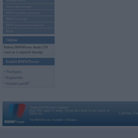
Mēneša BMW
Sērijveida tūnings
BMW pasaules jaunumi
BMW koncepti
BMW konkurentu jaunumi
Moto
Online
Pašreiz BMWPower skatās 219
viesi un 2 reģistrēti lietotāji.
Ienākt BMWPower
• Pieslēgties
• Reģistrēties
• Aizmirsi paroli?
Vortāls BMWPower.lv darbojas
kopš 2002. gada 14. maija. Tas nav auto klubs un nav saistīts ar
Galvena
|
Fo
BMW AG.
Par BMWPower
|
Kontakti
|
Reklāma