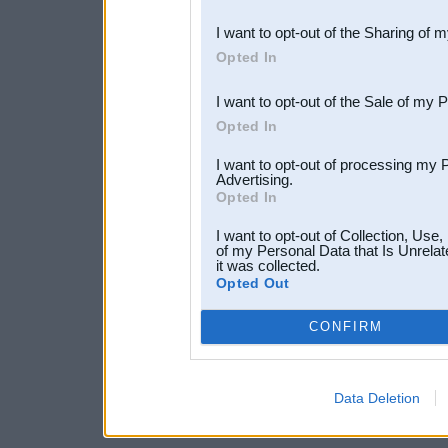
also be disclosed by us to 
I want to opt-out of the Sharing of 
Downstream Participants
th
Opted In
third parties.
I want to opt-out of the Sale of my 
Opted In
I want to opt-out of processing my 
Advertising.
Opted In
I want to opt-out of Collection, Use
of my Personal Data that Is Unrelat
it was collected.
Opted Out
CONFIRM
Data Deletion