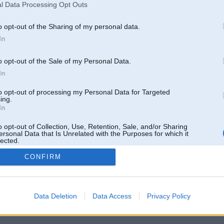
l Data Processing Opt Outs
o opt-out of the Sharing of my personal data.
In
o opt-out of the Sale of my Personal Data.
In
to opt-out of processing my Personal Data for Targeted
ing.
In
o opt-out of Collection, Use, Retention, Sale, and/or Sharing
ersonal Data that Is Unrelated with the Purposes for which it
lected.
Out
CONFIRM
 un nav saistīts ar
Galvena
|
Forums
|
Galerijas
|
Reģistrācija
|
Lietotaāji
|
Meklētājs
|
Reklā
Data Deletion
Data Access
Privacy Policy