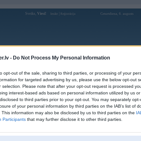
Sveiks,
Viesi!
|
Ceturtdiena, 6. augusts
Ienākt
Reģistrācija
Forums
Galerijas
Reģistrācija
Lietotāji
Meklētājs
.lv -
Do Not Process My Personal Information
Lietotāja 7clubsbaby profils
to opt-out of the sale, sharing to third parties, or processing of your per
formation for targeted advertising by us, please use the below opt-out s
Lietotājvārds:
7clubsbaby
r selection. Please note that after your opt-out request is processed y
eing interest-based ads based on personal information utilized by us or
Ziņojumi forumā:
0
disclosed to third parties prior to your opt-out. You may separately opt-
Pēdējie ziņojumi forumā
[
]
losure of your personal information by third parties on the IAB’s list of
. This information may also be disclosed by us to third parties on the
IA
Participants
that may further disclose it to other third parties.