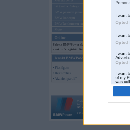
Mēneša BMW
Persona
Sērijveida tūnings
BMW pasaules jaunumi
I want t
BMW koncepti
Opted 
BMW konkurentu jaunumi
Moto
I want t
Online
Opted 
Pašreiz BMWPower skatās 104
viesi un 5 reģistrēti lietotāji.
I want 
Advertis
Ienākt BMWPower
Opted 
• Pieslēgties
• Reģistrēties
I want t
of my P
• Aizmirsi paroli?
was col
Opted 
Vortāls BMWPower.lv darbojas
kopš 2002. gada 14. maija. Tas nav auto klubs
BMW AG.
Par BMWPower
|
Kontakti
|
Reklāma