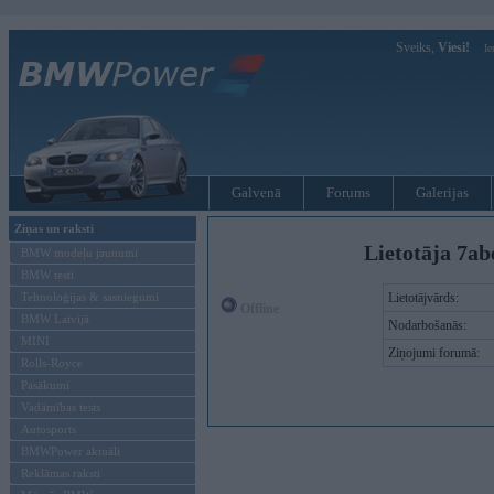
Sveiks,
Viesi!
Ie
Galvenā
Forums
Galerijas
Ziņas un raksti
Lietotāja 7ab
BMW modeļu jaunumi
BMW testi
Tehnoloģijas & sasniegumi
Lietotājvārds:
Offline
BMW Latvijā
Nodarbošanās:
MINI
Ziņojumi forumā:
Rolls-Royce
Pasākumi
Vadāmības tests
Autosports
BMWPower aktuāli
Reklāmas raksti