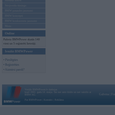
Mēneša BMW
Sērijveida tūnings
BMW pasaules jaunumi
BMW koncepti
BMW konkurentu jaunumi
Moto
Online
Pašreiz BMWPower skatās 140
viesi un 5 reģistrēti lietotāji.
Ienākt BMWPower
• Pieslēgties
• Reģistrēties
• Aizmirsi paroli?
Vortāls BMWPower.lv darbojas
kopš 2002. gada 14. maija. Tas nav auto klubs un nav saistīts ar
Galvena
|
Fo
BMW AG.
Par BMWPower
|
Kontakti
|
Reklāma