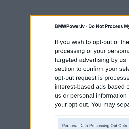
BMWPower.lv -
Do Not Process My
If you wish to opt-out of the
processing of your personal
targeted advertising by us
section to confirm your sel
opt-out request is proces
interest-based ads based o
us or personal information d
your opt-out. You may separ
disclosure of your personal
IAB’s list of downstream pa
Personal Data Processing Opt Outs