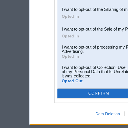
also be disclosed by us to 
I want to opt-out of the Sharing of 
Downstream Participants
th
Opted In
third parties.
I want to opt-out of the Sale of my 
Opted In
I want to opt-out of processing my 
Advertising.
Opted In
I want to opt-out of Collection, Use
of my Personal Data that Is Unrelat
it was collected.
Opted Out
CONFIRM
Data Deletion