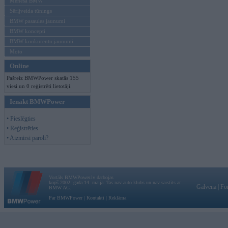
Mēneša BMW
Sērijveida tūnings
BMW pasaules jaunumi
BMW koncepti
BMW konkurentu jaunumi
Moto
Online
Pašreiz BMWPower skatās 155
viesi un 0 reģistrēti lietotāji.
Ienākt BMWPower
• Pieslēgties
• Reģistrēties
• Aizmirsi paroli?
Vortāls BMWPower.lv darbojas
kopš 2002. gada 14. maija. Tas nav auto klubs un nav saistīts ar
Galvena
|
Fo
BMW AG.
Par BMWPower
|
Kontakti
|
Reklāma