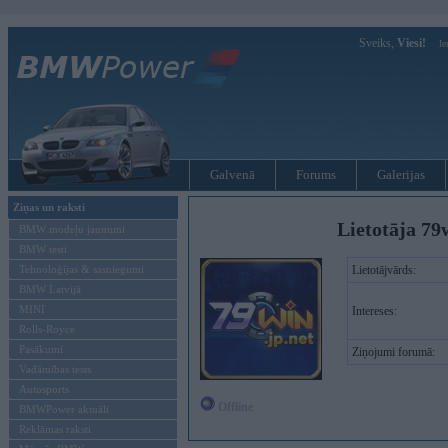
Sveiks,
Viesi!
Ie
Galvenā
Forums
Galerijas
Ziņas un raksti
Lietotāja 79
BMW modeļu jaunumi
BMW testi
Tehnoloģijas & sasniegumi
Lietotājvārds:
BMW Latvijā
MINI
Intereses:
Rolls-Royce
Pasākumi
Ziņojumi forumā:
Vadāmības tests
Autosports
Offline
BMWPower aktuāli
Reklāmas raksti