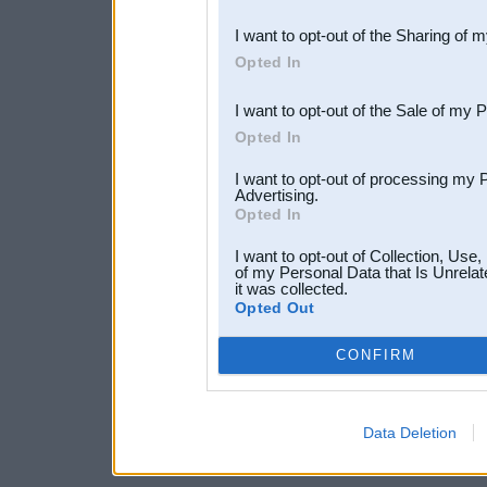
also be disclosed by us to 
I want to opt-out of the Sharing of 
Downstream Participants
th
Opted In
third parties.
I want to opt-out of the Sale of my 
Opted In
I want to opt-out of processing my 
Advertising.
Opted In
I want to opt-out of Collection, Use
of my Personal Data that Is Unrelat
it was collected.
Opted Out
CONFIRM
Data Deletion