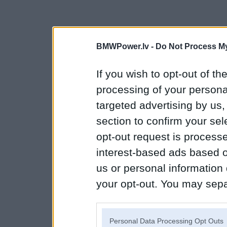
BMWPower.lv -
Do Not Process My
If you wish to opt-out of the
processing of your personal
targeted advertising by us
section to confirm your sel
opt-out request is proces
interest-based ads based o
us or personal information d
your opt-out. You may separ
disclosure of your personal
IAB’s list of downstream pa
Personal Data Processing Opt Outs