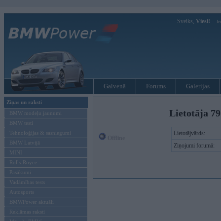
Sveiks,
Viesi!
Ie
Galvenā
Forums
Galerijas
Ziņas un raksti
Lietotāja 79
BMW modeļu jaunumi
BMW testi
Tehnoloģijas & sasniegumi
Lietotājvārds:
Offline
BMW Latvijā
Ziņojumi forumā:
MINI
Rolls-Royce
Pasākumi
Vadāmības tests
Autosports
BMWPower aktuāli
Reklāmas raksti