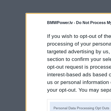
BMWPower.lv -
Do Not Process My
If you wish to opt-out of the
processing of your personal
targeted advertising by us
section to confirm your sel
opt-out request is proces
interest-based ads based o
us or personal information d
your opt-out. You may separ
disclosure of your personal
IAB’s list of downstream pa
Personal Data Processing Opt Outs