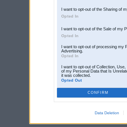
also be disclosed by us to 
I want to opt-out of the Sharing of 
Downstream Participants
th
Opted In
third parties.
I want to opt-out of the Sale of my 
Opted In
I want to opt-out of processing my 
Advertising.
Opted In
I want to opt-out of Collection, Use
of my Personal Data that Is Unrelat
it was collected.
Opted Out
CONFIRM
Data Deletion