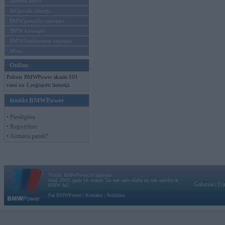
Mēneša BMW
Sērijveida tūnings
BMW pasaules jaunumi
BMW koncepti
BMW konkurentu jaunumi
Moto
Online
Pašreiz BMWPower skatās 101
viesi un 1 reģistrēti lietotāji.
Ienākt BMWPower
• Pieslēgties
• Reģistrēties
• Aizmirsi paroli?
Vortāls BMWPower.lv darbojas
kopš 2002. gada 14. maija. Tas nav auto klubs un nav saistīts ar
Galvena
|
Fo
BMW AG.
Par BMWPower
|
Kontakti
|
Reklāma