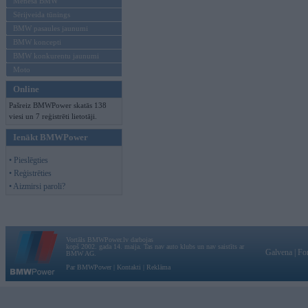
Mēneša BMW
Sērijveida tūnings
BMW pasaules jaunumi
BMW koncepti
BMW konkurentu jaunumi
Moto
Online
Pašreiz BMWPower skatās 138
viesi un 7 reģistrēti lietotāji.
Ienākt BMWPower
• Pieslēgties
• Reģistrēties
• Aizmirsi paroli?
Vortāls BMWPower.lv darbojas
kopš 2002. gada 14. maija. Tas nav auto klubs un nav saistīts ar
Galvena
|
Fo
BMW AG.
Par BMWPower
|
Kontakti
|
Reklāma