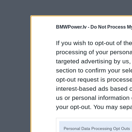
BMWPower.lv -
Do Not Process My
If you wish to opt-out of the
processing of your personal
targeted advertising by us
section to confirm your sel
opt-out request is proces
interest-based ads based o
us or personal information d
your opt-out. You may separ
disclosure of your personal
IAB’s list of downstream pa
Personal Data Processing Opt Outs