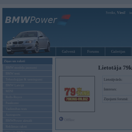
Sveiks,
Viesi!
Ie
Galvenā
Forums
Galerijas
Ziņas un raksti
Lietotāja 79k
BMW modeļu jaunumi
BMW testi
Tehnoloģijas & sasniegumi
Lietotājvārds:
BMW Latvijā
Intereses:
MINI
Rolls-Royce
Ziņojumi forumā:
Pasākumi
Vadāmības tests
Autosports
Offline
BMWPower aktuāli
Reklāmas raksti