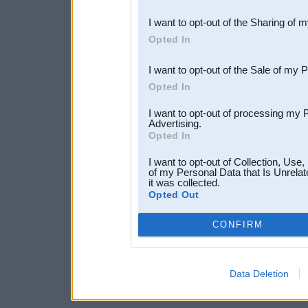
also be disclosed by us to 
I want to opt-out of the Sharing of 
Downstream Participants
th
Opted In
third parties.
I want to opt-out of the Sale of my 
Opted In
I want to opt-out of processing my 
Advertising.
Opted In
I want to opt-out of Collection, Use
of my Personal Data that Is Unrelat
it was collected.
Opted Out
CONFIRM
Data Deletion