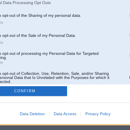
l Data Processing Opt Outs
o opt-out of the Sharing of my personal data.
In
o opt-out of the Sale of my Personal Data.
In
to opt-out of processing my Personal Data for Targeted
ing.
In
o opt-out of Collection, Use, Retention, Sale, and/or Sharing
ersonal Data that Is Unrelated with the Purposes for which it
lected.
Out
CONFIRM
 un nav saistīts ar
Galvena
|
Forums
|
Galerijas
|
Reģistrācija
|
Lietotaāji
|
Meklētājs
|
Reklā
Data Deletion
Data Access
Privacy Policy