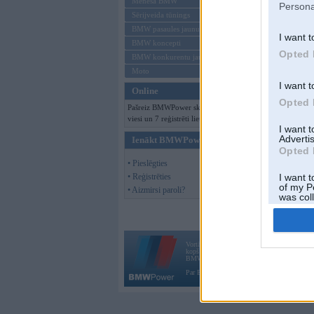
Mēneša BMW
Persona
Sērijveida tūnings
BMW pasaules jaunumi
I want t
BMW koncepti
Opted 
BMW konkurentu jaunumi
Moto
I want t
Online
Opted 
Pašreiz BMWPower skatās 139
viesi un 7 reģistrēti lietotāji.
I want 
Advertis
Ienākt BMWPower
Opted 
• Pieslēgties
• Reģistrēties
I want t
of my P
• Aizmirsi paroli?
was col
Opted 
Vortāls BMWPower.lv darbojas
kopš 2002. gada 14. maija. Tas nav auto klubs
BMW AG.
Par BMWPower
|
Kontakti
|
Reklāma