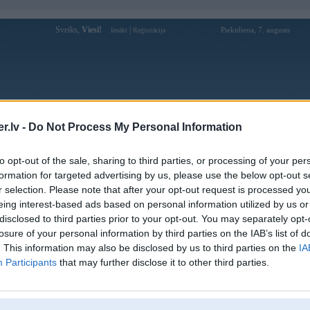
Sveiks,
Viesi!
|
Piektdiena, 7. augusts
Ienākt
Reģistrācija
Forums
Galerijas
Reģistrācija
Lietotāji
Meklētājs
.lv -
Do Not Process My Personal Information
Lietotāja 79kingskin1 profils
to opt-out of the sale, sharing to third parties, or processing of your per
formation for targeted advertising by us, please use the below opt-out s
Lietotājvārds:
79kingskin1
r selection. Please note that after your opt-out request is processed y
eing interest-based ads based on personal information utilized by us or
79king - hệ thống cá cược online
Nodarbošanās:
79king.com | tham gia +79$
disclosed to third parties prior to your opt-out. You may separately opt-
Ziņojumi forumā:
0
losure of your personal information by third parties on the IAB’s list of
. This information may also be disclosed by us to third parties on the
IA
Pēdējie ziņojumi forumā
[
]
Participants
that may further disclose it to other third parties.