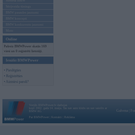
Mēneša BMW
Sērijveida tūnings
BMW pasaules jaunumi
BMW koncepti
BMW konkurentu jaunumi
Moto
Online
Pašreiz BMWPower skatās 169
viesi un 0 reģistrēti lietotāji.
Ienākt BMWPower
• Pieslēgties
• Reģistrēties
• Aizmirsi paroli?
Vortāls BMWPower.lv darbojas
kopš 2002. gada 14. maija. Tas nav auto klubs un nav saistīts ar
Galvena
|
Fo
BMW AG.
Par BMWPower
|
Kontakti
|
Reklāma