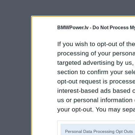
BMWPower.lv -
Do Not Process My
If you wish to opt-out of the
processing of your personal
targeted advertising by us
section to confirm your sel
opt-out request is proces
interest-based ads based o
us or personal information d
your opt-out. You may separ
disclosure of your personal
IAB’s list of downstream pa
Personal Data Processing Opt Outs