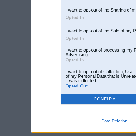
also be disclosed by us to 
I want to opt-out of the Sharing of 
Downstream Participants
th
Opted In
third parties.
I want to opt-out of the Sale of my 
Opted In
I want to opt-out of processing my 
Advertising.
Opted In
I want to opt-out of Collection, Use
of my Personal Data that Is Unrelat
it was collected.
Opted Out
CONFIRM
Data Deletion