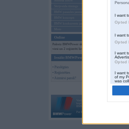
Mēneša BMW
Persona
Sērijveida tūnings
BMW pasaules jaunumi
I want t
BMW koncepti
Opted 
BMW konkurentu jaunumi
Moto
I want t
Online
Opted 
Pašreiz BMWPower skatās 289
viesi un 2 reģistrēti lietotāji.
I want 
Advertis
Ienākt BMWPower
Opted 
• Pieslēgties
• Reģistrēties
I want t
of my P
• Aizmirsi paroli?
was col
Opted 
Vortāls BMWPower.lv darbojas
kopš 2002. gada 14. maija. Tas nav auto klubs
BMW AG.
Par BMWPower
|
Kontakti
|
Reklāma