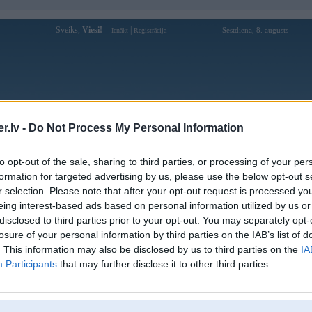
Sveiks,
Viesi!
|
Sestdiena, 8. augusts
Ienākt
Reģistrācija
Forums
Galerijas
Reģistrācija
Lietotāji
Meklētājs
.lv -
Do Not Process My Personal Information
Lietotāja 79kingcomputer profils
to opt-out of the sale, sharing to third parties, or processing of your per
formation for targeted advertising by us, please use the below opt-out s
Lietotājvārds:
79kingcomputer
r selection. Please note that after your opt-out request is processed y
eing interest-based ads based on personal information utilized by us or
Ziņojumi forumā:
0
disclosed to third parties prior to your opt-out. You may separately opt-
Pēdējie ziņojumi forumā
[
]
losure of your personal information by third parties on the IAB’s list of
. This information may also be disclosed by us to third parties on the
IA
Participants
that may further disclose it to other third parties.