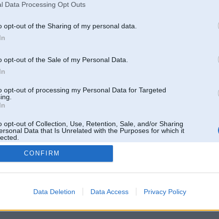
l Data Processing Opt Outs
o opt-out of the Sharing of my personal data.
In
o opt-out of the Sale of my Personal Data.
In
to opt-out of processing my Personal Data for Targeted
ing.
In
o opt-out of Collection, Use, Retention, Sale, and/or Sharing
ersonal Data that Is Unrelated with the Purposes for which it
lected.
Out
CONFIRM
 un nav saistīts ar
Galvena
|
Forums
|
Galerijas
|
Reģistrācija
|
Lietotaāji
|
Meklētājs
|
Reklā
Data Deletion
Data Access
Privacy Policy