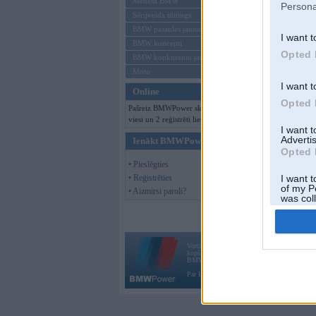
Mēneša BMW
Persona
Sērijveida tūnings
BMW pasaules jaunumi
I want t
BMW koncepti
Opted 
BMW konkurentu jaunumi
Moto
I want t
Online
Opted 
Pašreiz BMWPower skatās 118
viesi un 2 reģistrēti lietotāji.
I want 
Advertis
Ienākt BMWPower
Opted 
• Pieslēgties
• Reģistrēties
I want t
of my P
• Aizmirsi paroli?
was col
Opted 
Vortāls BMWPower.lv darbojas
kopš 2002. gada 14. maija. Tas nav auto klubs
BMW AG.
Par BMWPower
|
Kontakti
|
Reklāma