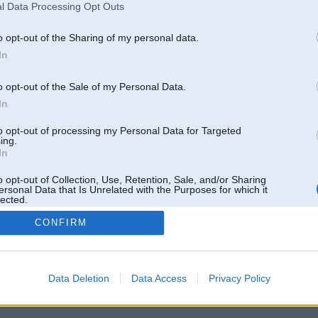
l Data Processing Opt Outs
o opt-out of the Sharing of my personal data.
In
o opt-out of the Sale of my Personal Data.
In
to opt-out of processing my Personal Data for Targeted
ing.
In
o opt-out of Collection, Use, Retention, Sale, and/or Sharing
ersonal Data that Is Unrelated with the Purposes for which it
lected.
Out
CONFIRM
 un nav saistīts ar
Galvena
|
Forums
|
Galerijas
|
Reģistrācija
|
Lietotaāji
|
Meklētājs
|
Reklā
Data Deletion
Data Access
Privacy Policy