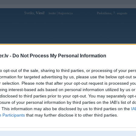
Sveiks,
Viesi!
|
Piektdiena, 7. augusts
Ienākt
Reģistrācija
Forums
Galerijas
Reģistrācija
Lietotāji
Meklētājs
.lv -
Do Not Process My Personal Information
Lietotāja 79king88sbs profils
to opt-out of the sale, sharing to third parties, or processing of your per
formation for targeted advertising by us, please use the below opt-out s
Pēdējo reizi manīts: 12. Feb 2025, 10:47
r selection. Please note that after your opt-out request is processed y
eing interest-based ads based on personal information utilized by us or
Lietotājvārds:
79king88sbs
disclosed to third parties prior to your opt-out. You may separately opt-
Pilsēta:
Zilupe
losure of your personal information by third parties on the IAB’s list of
Nodarbošanās:
79king sbs
. This information may also be disclosed by us to third parties on the
IA
Ziņojumi forumā:
0
Participants
that may further disclose it to other third parties.
Pēdējie ziņojumi forumā
[
]