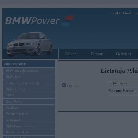
Sveiks,
Viesi!
Ie
Galvenā
Forums
Galerijas
Ziņas un raksti
Lietotāja 79k
BMW modeļu jaunumi
BMW testi
Tehnoloģijas & sasniegumi
Lietotājvārds:
Offline
BMW Latvijā
Ziņojumi forumā:
MINI
Rolls-Royce
Pasākumi
Vadāmības tests
Autosports
BMWPower aktuāli
Reklāmas raksti