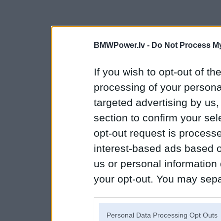
BMWPower.lv -
Do Not Process My
If you wish to opt-out of the
processing of your personal
targeted advertising by us
section to confirm your sel
opt-out request is proces
interest-based ads based o
us or personal information d
your opt-out. You may separ
disclosure of your personal
IAB’s list of downstream pa
Personal Data Processing Opt Outs