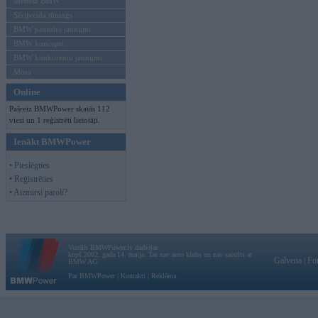
Mēneša BMW
Sērijveida tūnings
BMW pasaules jaunumi
BMW koncepti
BMW konkurentu jaunumi
Moto
Online
Pašreiz BMWPower skatās 112
viesi un 1 reģistrēti lietotāji.
Ienākt BMWPower
• Pieslēgties
• Reģistrēties
• Aizmirsi paroli?
Vortāls BMWPower.lv darbojas
kopš 2002. gada 14. maija. Tas nav auto klubs un nav saistīts ar
Galvena
|
Fo
BMW AG.
Par BMWPower
|
Kontakti
|
Reklāma