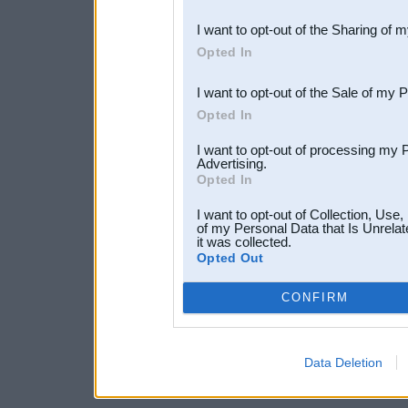
also be disclosed by us to 
I want to opt-out of the Sharing of 
Downstream Participants
th
Opted In
third parties.
I want to opt-out of the Sale of my 
Opted In
I want to opt-out of processing my 
Advertising.
Opted In
I want to opt-out of Collection, Use
of my Personal Data that Is Unrelat
it was collected.
Opted Out
CONFIRM
Data Deletion