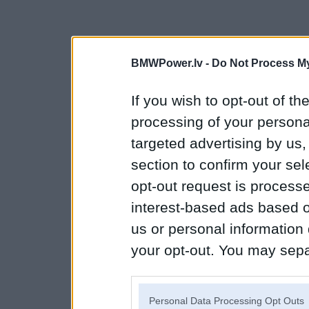
BMWPower.lv -
Do Not Process My
If you wish to opt-out of the
processing of your personal
targeted advertising by us
section to confirm your sel
opt-out request is proces
interest-based ads based o
us or personal information d
your opt-out. You may separ
disclosure of your personal
IAB’s list of downstream pa
Personal Data Processing Opt Outs