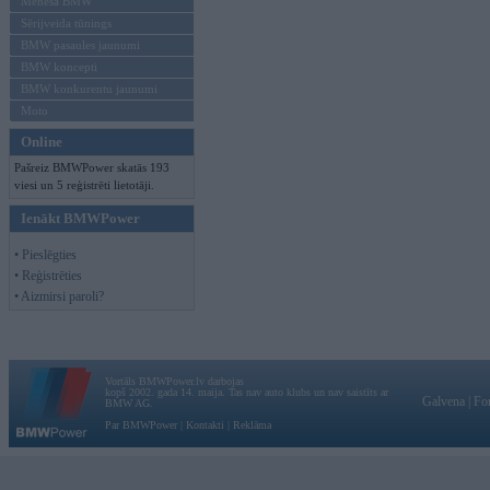
Mēneša BMW
Sērijveida tūnings
BMW pasaules jaunumi
BMW koncepti
BMW konkurentu jaunumi
Moto
Online
Pašreiz BMWPower skatās 193
viesi un 5 reģistrēti lietotāji.
Ienākt BMWPower
• Pieslēgties
• Reģistrēties
• Aizmirsi paroli?
Vortāls BMWPower.lv darbojas
kopš 2002. gada 14. maija. Tas nav auto klubs un nav saistīts ar
Galvena
|
Fo
BMW AG.
Par BMWPower
|
Kontakti
|
Reklāma