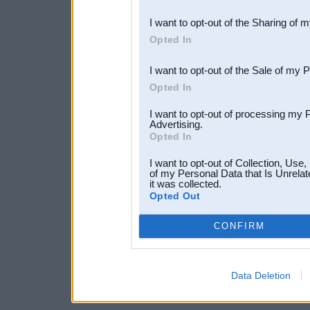
also be disclosed by us to 
I want to opt-out of the Sharing of 
Downstream Participants
th
Opted In
third parties.
I want to opt-out of the Sale of my 
Opted In
I want to opt-out of processing my 
Advertising.
Opted In
I want to opt-out of Collection, Use
of my Personal Data that Is Unrelat
it was collected.
Opted Out
CONFIRM
Data Deletion