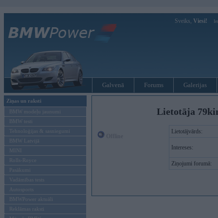
Sveiks,
Viesi!
Ie
Galvenā
Forums
Galerijas
Ziņas un raksti
Lietotāja 79ki
BMW modeļu jaunumi
BMW testi
Tehnoloģijas & sasniegumi
Lietotājvārds:
Offline
BMW Latvijā
Intereses:
MINI
Rolls-Royce
Ziņojumi forumā:
Pasākumi
Vadāmības tests
Autosports
BMWPower aktuāli
Reklāmas raksti