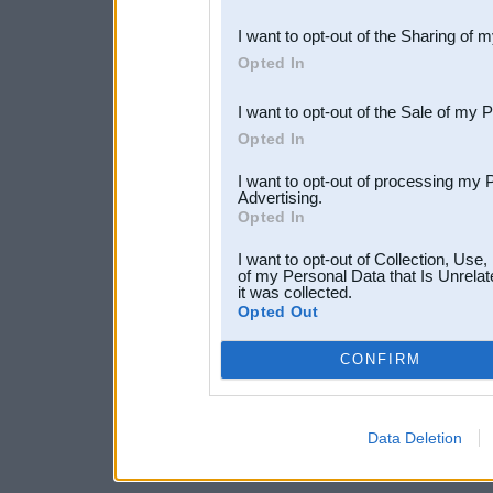
also be disclosed by us to 
I want to opt-out of the Sharing of 
Downstream Participants
th
Opted In
third parties.
I want to opt-out of the Sale of my 
Opted In
I want to opt-out of processing my 
Advertising.
Opted In
I want to opt-out of Collection, Use
of my Personal Data that Is Unrelat
it was collected.
Opted Out
CONFIRM
Data Deletion