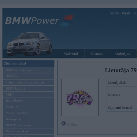
Sveiks,
Viesi!
Ie
Galvenā
Forums
Galerijas
Ziņas un raksti
Lietotāja 7
BMW modeļu jaunumi
BMW testi
Tehnoloģijas & sasniegumi
Lietotājvārds:
BMW Latvijā
MINI
Intereses:
Rolls-Royce
Pasākumi
Ziņojumi forumā:
Vadāmības tests
Autosports
Offline
BMWPower aktuāli
Reklāmas raksti