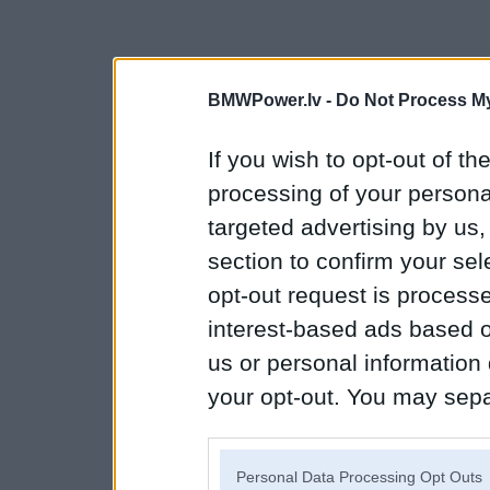
BMWPower.lv -
Do Not Process My
If you wish to opt-out of the
processing of your personal
targeted advertising by us
section to confirm your sel
opt-out request is proces
interest-based ads based o
us or personal information d
your opt-out. You may separ
disclosure of your personal
IAB’s list of downstream pa
Personal Data Processing Opt Outs