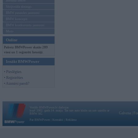
Mēneša BMW
Sērijveida tūnings
BMW pasaules jaunumi
BMW koncepti
BMW konkurentu jaunumi
Moto
Online
Pašreiz BMWPower skatās 289
viesi un 1 reģistrēti lietotāji.
Ienākt BMWPower
• Pieslēgties
• Reģistrēties
• Aizmirsi paroli?
Vortāls BMWPower.lv darbojas
kopš 2002. gada 14. maija. Tas nav auto klubs un nav saistīts ar
Galvena
|
Fo
BMW AG.
Par BMWPower
|
Kontakti
|
Reklāma