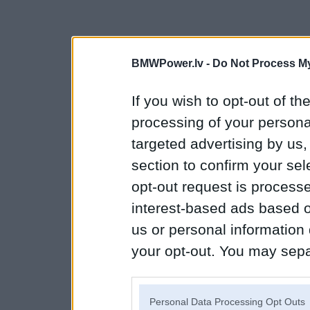
BMWPower.lv -
Do Not Process My
If you wish to opt-out of the
processing of your personal
targeted advertising by us
section to confirm your sel
opt-out request is proces
interest-based ads based o
us or personal information d
your opt-out. You may separ
disclosure of your personal
IAB’s list of downstream pa
Personal Data Processing Opt Outs