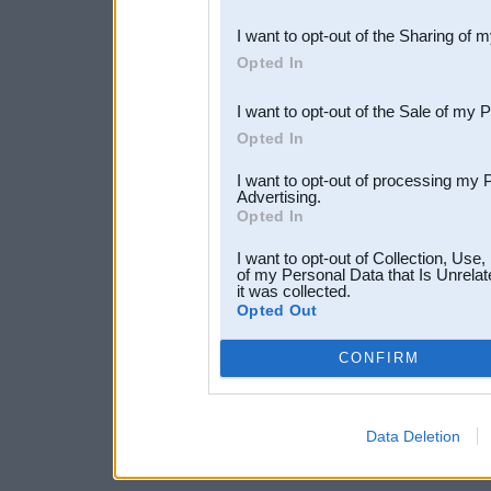
also be disclosed by us to 
I want to opt-out of the Sharing of 
Downstream Participants
th
Opted In
third parties.
I want to opt-out of the Sale of my 
Opted In
I want to opt-out of processing my 
Advertising.
Opted In
I want to opt-out of Collection, Use
of my Personal Data that Is Unrelat
it was collected.
Opted Out
CONFIRM
Data Deletion