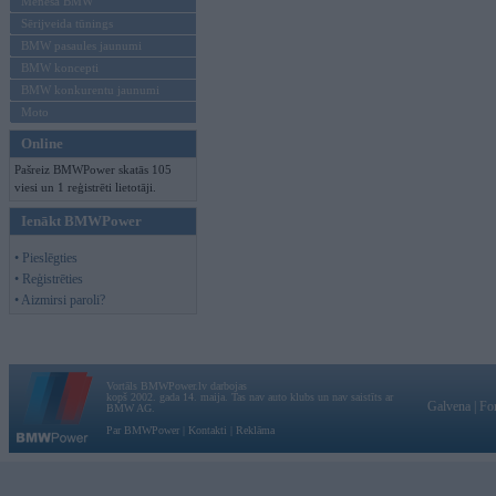
Mēneša BMW
Sērijveida tūnings
BMW pasaules jaunumi
BMW koncepti
BMW konkurentu jaunumi
Moto
Online
Pašreiz BMWPower skatās 105
viesi un 1 reģistrēti lietotāji.
Ienākt BMWPower
• Pieslēgties
• Reģistrēties
• Aizmirsi paroli?
Vortāls BMWPower.lv darbojas
kopš 2002. gada 14. maija. Tas nav auto klubs un nav saistīts ar
Galvena
|
Fo
BMW AG.
Par BMWPower
|
Kontakti
|
Reklāma