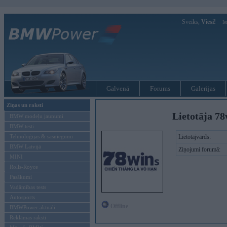
Sveiks,
Viesi!
Ie
Galvenā
Forums
Galerijas
Ziņas un raksti
Lietotāja 78
BMW modeļu jaunumi
BMW testi
Tehnoloģijas & sasniegumi
Lietotājvārds:
BMW Latvijā
Ziņojumi forumā:
MINI
Rolls-Royce
Pasākumi
Vadāmības tests
Autosports
Offline
BMWPower aktuāli
Reklāmas raksti