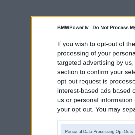
BMWPower.lv -
Do Not Process My
If you wish to opt-out of the
processing of your personal
targeted advertising by us
section to confirm your sel
opt-out request is proces
interest-based ads based o
us or personal information d
your opt-out. You may separ
disclosure of your personal
IAB’s list of downstream pa
Personal Data Processing Opt Outs