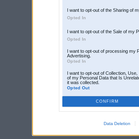
also be disclosed by us to 
I want to opt-out of the Sharing of 
Downstream Participants
th
Opted In
third parties.
I want to opt-out of the Sale of my 
Opted In
I want to opt-out of processing my 
Advertising.
Opted In
I want to opt-out of Collection, Use
of my Personal Data that Is Unrelat
it was collected.
Opted Out
CONFIRM
Data Deletion