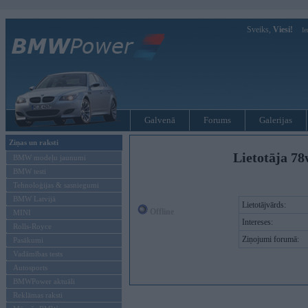
Sveiks,
Viesi!
Ie
Galvenā
Forums
Galerijas
Ziņas un raksti
Lietotāja 78
BMW modeļu jaunumi
BMW testi
Tehnoloģijas & sasniegumi
BMW Latvijā
Lietotājvārds:
Offline
MINI
Intereses:
Rolls-Royce
Ziņojumi forumā:
Pasākumi
Vadāmības tests
Autosports
BMWPower aktuāli
Reklāmas raksti