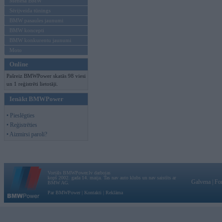
Mēneša BMW
Sērijveida tūnings
BMW pasaules jaunumi
BMW koncepti
BMW konkurentu jaunumi
Moto
Online
Pašreiz BMWPower skatās 98 viesi
un 1 reģistrēti lietotāji.
Ienākt BMWPower
• Pieslēgties
• Reģistrēties
• Aizmirsi paroli?
Vortāls BMWPower.lv darbojas
kopš 2002. gada 14. maija. Tas nav auto klubs un nav saistīts ar
Galvena
|
Fo
BMW AG.
Par BMWPower
|
Kontakti
|
Reklāma