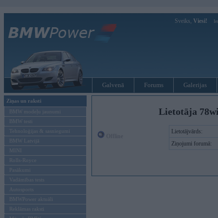
Sveiks,
Viesi!
Ie
Galvenā
Forums
Galerijas
Ziņas un raksti
Lietotāja 78w
BMW modeļu jaunumi
BMW testi
Tehnoloģijas & sasniegumi
Lietotājvārds:
Offline
BMW Latvijā
Ziņojumi forumā:
MINI
Rolls-Royce
Pasākumi
Vadāmības tests
Autosports
BMWPower aktuāli
Reklāmas raksti