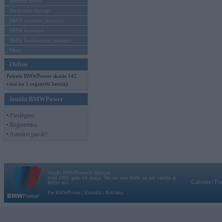
Mēneša BMW
Sērijveida tūnings
BMW pasaules jaunumi
BMW koncepti
BMW konkurentu jaunumi
Moto
Online
Pašreiz BMWPower skatās 142
viesi un 1 reģistrēti lietotāji.
Ienākt BMWPower
• Pieslēgties
• Reģistrēties
• Aizmirsi paroli?
Vortāls BMWPower.lv darbojas
kopš 2002. gada 14. maija. Tas nav auto klubs un nav saistīts ar
Galvena
|
Fo
BMW AG.
Par BMWPower
|
Kontakti
|
Reklāma