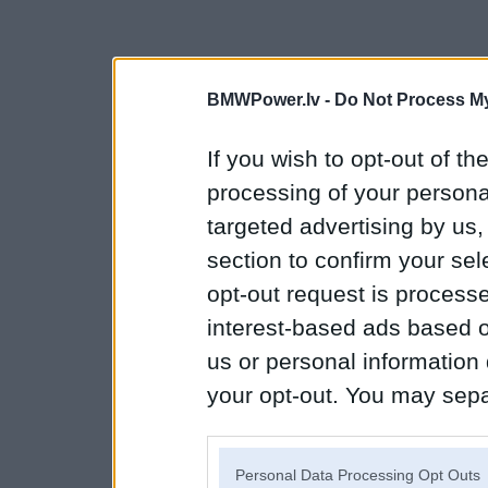
BMWPower.lv -
Do Not Process My
If you wish to opt-out of the
processing of your personal
targeted advertising by us
section to confirm your sel
opt-out request is proces
interest-based ads based o
us or personal information d
your opt-out. You may separ
disclosure of your personal
IAB’s list of downstream pa
Personal Data Processing Opt Outs