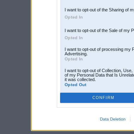
also be disclosed by us to 
I want to opt-out of the Sharing of 
Downstream Participants
th
Opted In
third parties.
I want to opt-out of the Sale of my 
Opted In
I want to opt-out of processing my 
Advertising.
Opted In
I want to opt-out of Collection, Use
of my Personal Data that Is Unrelat
it was collected.
Opted Out
CONFIRM
Data Deletion