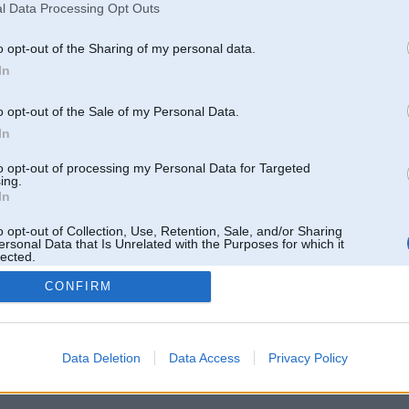
l Data Processing Opt Outs
o opt-out of the Sharing of my personal data.
In
o opt-out of the Sale of my Personal Data.
In
to opt-out of processing my Personal Data for Targeted
ing.
In
o opt-out of Collection, Use, Retention, Sale, and/or Sharing
ersonal Data that Is Unrelated with the Purposes for which it
lected.
Out
CONFIRM
 un nav saistīts ar
Galvena
|
Forums
|
Galerijas
|
Reģistrācija
|
Lietotaāji
|
Meklētājs
|
Reklā
Data Deletion
Data Access
Privacy Policy