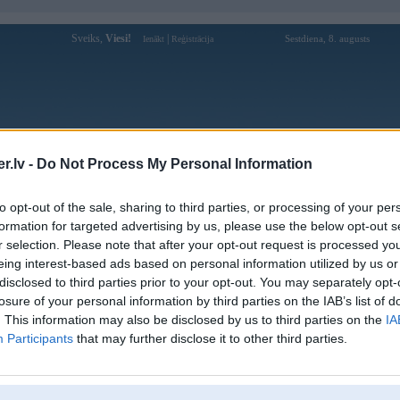
Sveiks,
Viesi!
|
Sestdiena, 8. augusts
Ienākt
Reģistrācija
Forums
Galerijas
Reģistrācija
Lietotāji
Meklētājs
.lv -
Do Not Process My Personal Information
Lietotāja 789winv4com profils
to opt-out of the sale, sharing to third parties, or processing of your per
formation for targeted advertising by us, please use the below opt-out s
Pēdējo reizi manīts: 06. Dec 2024, 10:33
r selection. Please note that after your opt-out request is processed y
eing interest-based ads based on personal information utilized by us or
Lietotājvārds:
789winv4com
disclosed to third parties prior to your opt-out. You may separately opt-
Ziņojumi forumā:
0
losure of your personal information by third parties on the IAB’s list of
Pēdējie ziņojumi forumā
[
]
. This information may also be disclosed by us to third parties on the
IA
Participants
that may further disclose it to other third parties.