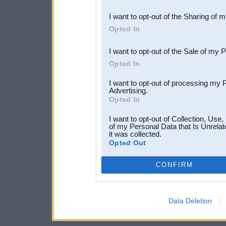
also be disclosed by us to 
I want to opt-out of the Sharing of 
Downstream Participants
th
Opted In
third parties.
I want to opt-out of the Sale of my 
Opted In
I want to opt-out of processing my 
Advertising.
Opted In
I want to opt-out of Collection, Use
of my Personal Data that Is Unrelat
it was collected.
Opted Out
CONFIRM
Data Deletion