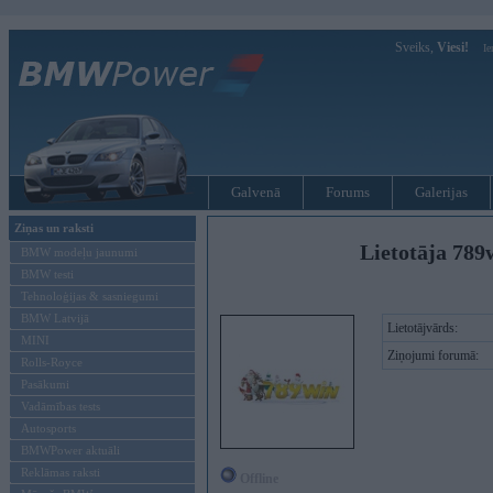
Sveiks,
Viesi!
Ie
Galvenā
Forums
Galerijas
Ziņas un raksti
Lietotāja 789
BMW modeļu jaunumi
BMW testi
Tehnoloģijas & sasniegumi
BMW Latvijā
Lietotājvārds:
MINI
Ziņojumi forumā:
Rolls-Royce
Pasākumi
Vadāmības tests
Autosports
BMWPower aktuāli
Reklāmas raksti
Offline