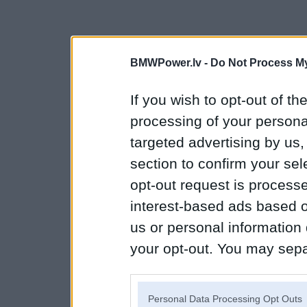
BMWPower.lv -
Do Not Process My
If you wish to opt-out of the
processing of your personal
targeted advertising by us
section to confirm your sel
opt-out request is proces
interest-based ads based o
us or personal information d
your opt-out. You may separ
disclosure of your personal
IAB’s list of downstream pa
Personal Data Processing Opt Outs