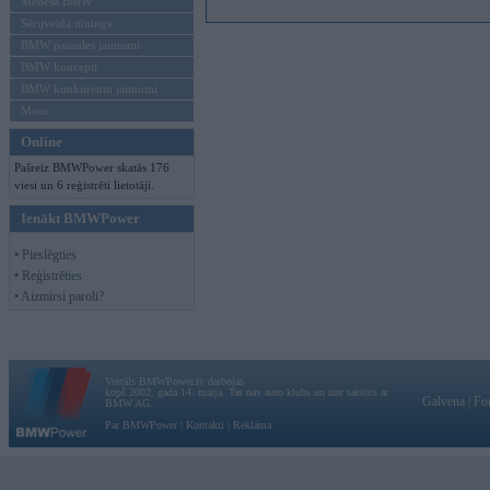
Mēneša BMW
Sērijveida tūnings
BMW pasaules jaunumi
BMW koncepti
BMW konkurentu jaunumi
Moto
Online
Pašreiz BMWPower skatās 176
viesi un 6 reģistrēti lietotāji.
Ienākt BMWPower
• Pieslēgties
• Reģistrēties
• Aizmirsi paroli?
Vortāls BMWPower.lv darbojas
kopš 2002. gada 14. maija. Tas nav auto klubs un nav saistīts ar
Galvena
|
Fo
BMW AG.
Par BMWPower
|
Kontakti
|
Reklāma