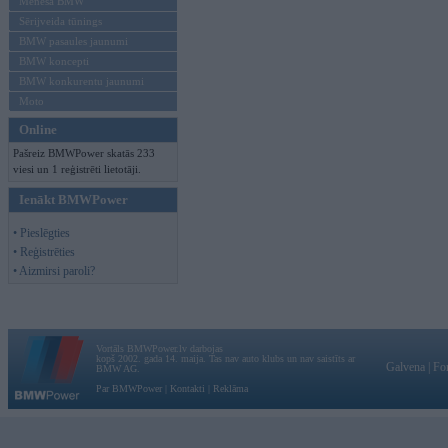
Mēneša BMW
Sērijveida tūnings
BMW pasaules jaunumi
BMW koncepti
BMW konkurentu jaunumi
Moto
Online
Pašreiz BMWPower skatās 233
viesi un 1 reģistrēti lietotāji.
Ienākt BMWPower
• Pieslēgties
• Reģistrēties
• Aizmirsi paroli?
Vortāls BMWPower.lv darbojas
kopš 2002. gada 14. maija. Tas nav auto klubs un nav saistīts ar
Galvena
|
Fo
BMW AG.
Par BMWPower
|
Kontakti
|
Reklāma