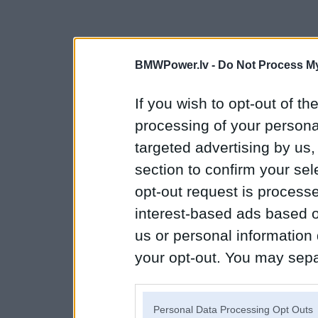
BMWPower.lv -
Do Not Process My
If you wish to opt-out of the
processing of your personal
targeted advertising by us
section to confirm your sel
opt-out request is proces
interest-based ads based o
us or personal information d
your opt-out. You may separ
disclosure of your personal
IAB’s list of downstream pa
Personal Data Processing Opt Outs