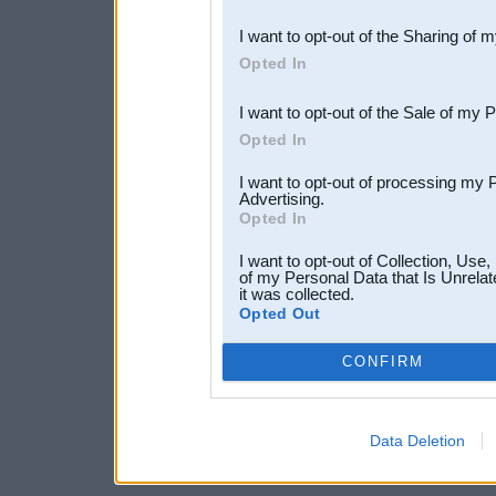
also be disclosed by us to 
I want to opt-out of the Sharing of 
Downstream Participants
th
Opted In
third parties.
I want to opt-out of the Sale of my 
Opted In
I want to opt-out of processing my 
Advertising.
Opted In
I want to opt-out of Collection, Use
of my Personal Data that Is Unrelat
it was collected.
Opted Out
CONFIRM
Data Deletion