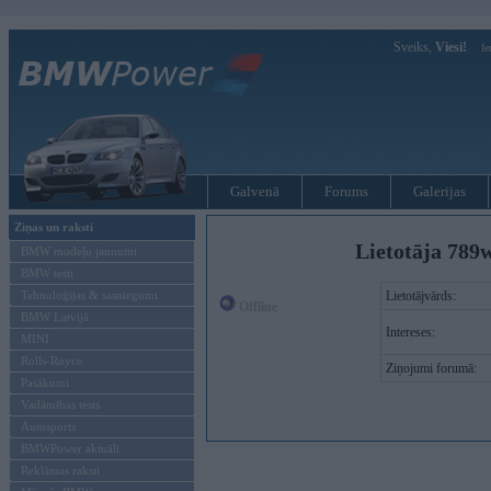
Sveiks,
Viesi!
Ie
Galvenā
Forums
Galerijas
Ziņas un raksti
Lietotāja 789w
BMW modeļu jaunumi
BMW testi
Tehnoloģijas & sasniegumi
Lietotājvārds:
Offline
BMW Latvijā
Intereses:
MINI
Rolls-Royce
Ziņojumi forumā:
Pasākumi
Vadāmības tests
Autosports
BMWPower aktuāli
Reklāmas raksti