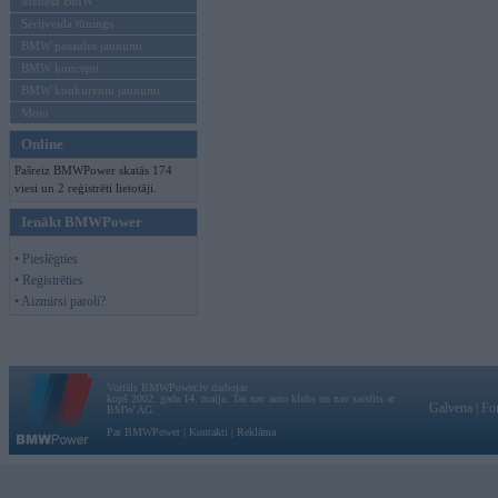
Mēneša BMW
Sērijveida tūnings
BMW pasaules jaunumi
BMW koncepti
BMW konkurentu jaunumi
Moto
Online
Pašreiz BMWPower skatās 174
viesi un 2 reģistrēti lietotāji.
Ienākt BMWPower
• Pieslēgties
• Reģistrēties
• Aizmirsi paroli?
Vortāls BMWPower.lv darbojas
kopš 2002. gada 14. maija. Tas nav auto klubs un nav saistīts ar
Galvena
|
Fo
BMW AG.
Par BMWPower
|
Kontakti
|
Reklāma