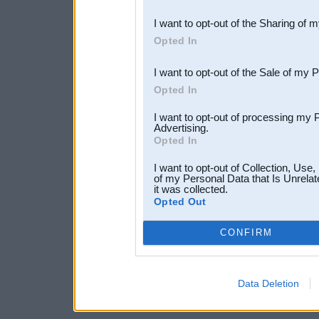
also be disclosed by us to 
I want to opt-out of the Sharing of 
Downstream Participants
th
Opted In
third parties.
I want to opt-out of the Sale of my 
Opted In
I want to opt-out of processing my 
Advertising.
Opted In
I want to opt-out of Collection, Use
of my Personal Data that Is Unrelat
it was collected.
Opted Out
CONFIRM
Data Deletion