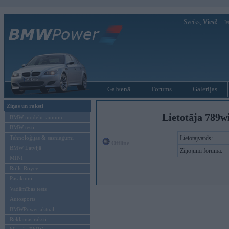
Sveiks,
Viesi!
Ie
Galvenā
Forums
Galerijas
Ziņas un raksti
Lietotāja 789w
BMW modeļu jaunumi
BMW testi
Tehnoloģijas & sasniegumi
Lietotājvārds:
Offline
BMW Latvijā
Ziņojumi forumā:
MINI
Rolls-Royce
Pasākumi
Vadāmības tests
Autosports
BMWPower aktuāli
Reklāmas raksti