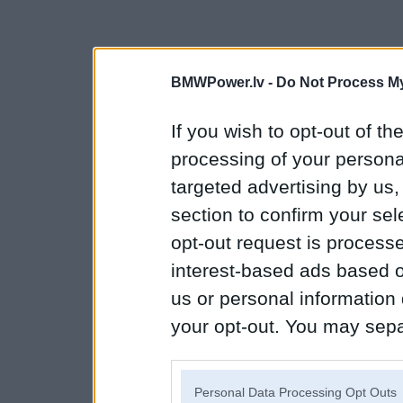
BMWPower.lv -
Do Not Process My
If you wish to opt-out of the
processing of your personal
targeted advertising by us
section to confirm your sel
opt-out request is proces
interest-based ads based o
us or personal information d
your opt-out. You may separ
disclosure of your personal
IAB’s list of downstream pa
Personal Data Processing Opt Outs