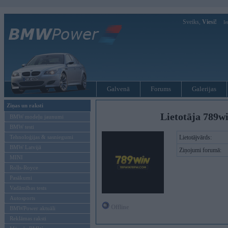
Sveiks,
Viesi!
Ie
Galvenā
Forums
Galerijas
Ziņas un raksti
Lietotāja 789w
BMW modeļu jaunumi
BMW testi
Tehnoloģijas & sasniegumi
Lietotājvārds:
BMW Latvijā
Ziņojumi forumā:
MINI
Rolls-Royce
Pasākumi
Vadāmības tests
Autosports
Offline
BMWPower aktuāli
Reklāmas raksti