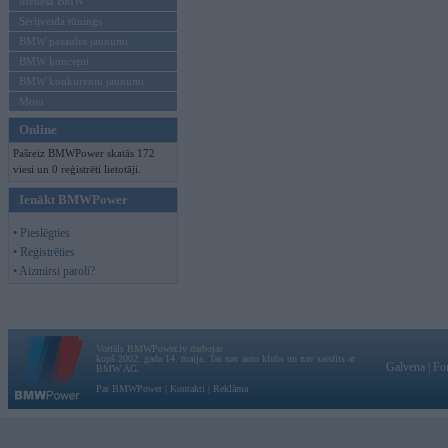
Mēneša BMW
Sērijveida tūnings
BMW pasaules jaunumi
BMW koncepti
BMW konkurentu jaunumi
Moto
Online
Pašreiz BMWPower skatās 172
viesi un 0 reģistrēti lietotāji.
Ienākt BMWPower
• Pieslēgties
• Reģistrēties
• Aizmirsi paroli?
Vortāls BMWPower.lv darbojas
kopš 2002. gada 14. maija. Tas nav auto klubs un nav saistīts ar
Galvena
|
Fo
BMW AG.
Par BMWPower
|
Kontakti
|
Reklāma