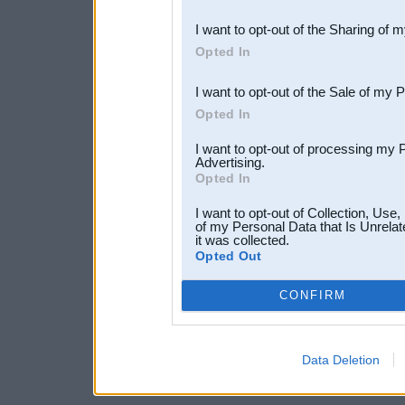
also be disclosed by us to 
I want to opt-out of the Sharing of 
Downstream Participants
th
Opted In
third parties.
I want to opt-out of the Sale of my 
Opted In
I want to opt-out of processing my 
Advertising.
Opted In
I want to opt-out of Collection, Use
of my Personal Data that Is Unrelat
it was collected.
Opted Out
CONFIRM
Data Deletion