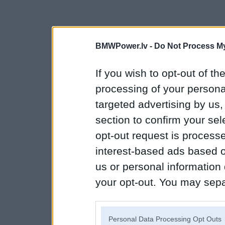
BMWPower.lv -
Do Not Process My
If you wish to opt-out of the
processing of your personal
targeted advertising by us
section to confirm your sel
opt-out request is proces
interest-based ads based o
us or personal information d
your opt-out. You may separ
disclosure of your personal
IAB’s list of downstream pa
Personal Data Processing Opt Outs