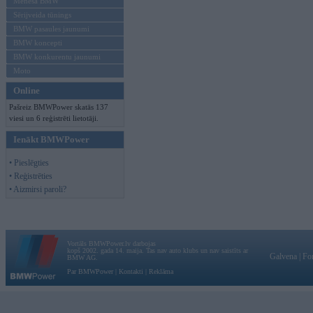
Mēneša BMW
Sērijveida tūnings
BMW pasaules jaunumi
BMW koncepti
BMW konkurentu jaunumi
Moto
Online
Pašreiz BMWPower skatās 137
viesi un 6 reģistrēti lietotāji.
Ienākt BMWPower
• Pieslēgties
• Reģistrēties
• Aizmirsi paroli?
Vortāls BMWPower.lv darbojas
kopš 2002. gada 14. maija. Tas nav auto klubs un nav saistīts ar
Galvena
|
Fo
BMW AG.
Par BMWPower
|
Kontakti
|
Reklāma