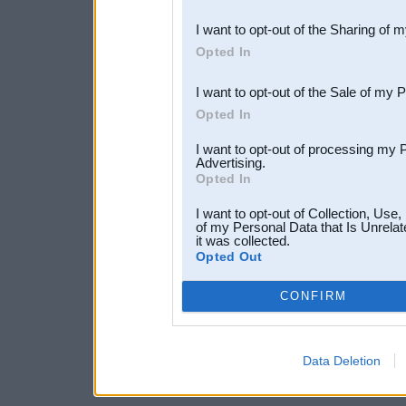
also be disclosed by us to 
I want to opt-out of the Sharing of 
Downstream Participants
th
Opted In
third parties.
I want to opt-out of the Sale of my 
Opted In
I want to opt-out of processing my 
Advertising.
Opted In
I want to opt-out of Collection, Use
of my Personal Data that Is Unrelat
it was collected.
Opted Out
CONFIRM
Data Deletion