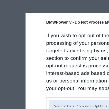
BMWPower.lv -
Do Not Process My
If you wish to opt-out of the
processing of your personal
targeted advertising by us
section to confirm your sel
opt-out request is proces
interest-based ads based o
us or personal information d
your opt-out. You may separ
disclosure of your personal
IAB’s list of downstream pa
Personal Data Processing Opt Outs