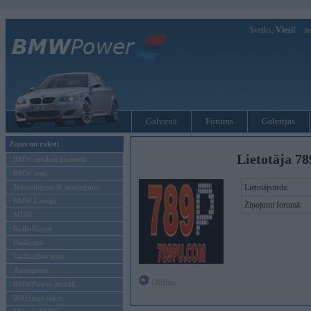
Sveiks,
Viesi!
Ie
Galvenā
Forums
Galerijas
Ziņas un raksti
Lietotāja 7
BMW modeļu jaunumi
BMW testi
Tehnoloģijas & sasniegumi
Lietotājvārds:
BMW Latvijā
Ziņojumi forumā:
MINI
Rolls-Royce
Pasākumi
Vadāmības tests
Autosports
Offline
BMWPower aktuāli
Reklāmas raksti