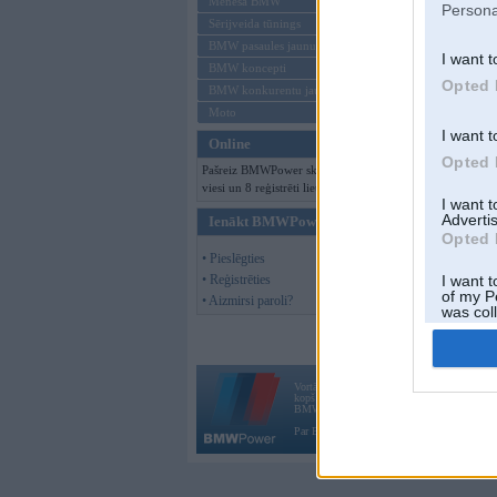
Mēneša BMW
Persona
Sērijveida tūnings
BMW pasaules jaunumi
I want t
BMW koncepti
Opted 
BMW konkurentu jaunumi
Moto
I want t
Online
Opted 
Pašreiz BMWPower skatās 113
viesi un 8 reģistrēti lietotāji.
I want 
Advertis
Ienākt BMWPower
Opted 
• Pieslēgties
• Reģistrēties
I want t
of my P
• Aizmirsi paroli?
was col
Opted 
Vortāls BMWPower.lv darbojas
kopš 2002. gada 14. maija. Tas nav auto klubs
BMW AG.
Par BMWPower
|
Kontakti
|
Reklāma