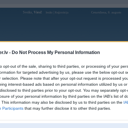
Sveiks,
Viesi!
|
Ceturtdiena, 6. augusts
Ienākt
Reģistrācija
Forums
Galerijas
Reģistrācija
Lietotāji
Meklētājs
.lv -
Do Not Process My Personal Information
Lietotāja 789pcomcom profils
to opt-out of the sale, sharing to third parties, or processing of your per
formation for targeted advertising by us, please use the below opt-out s
Lietotājvārds:
789pcomcom
r selection. Please note that after your opt-out request is processed y
eing interest-based ads based on personal information utilized by us or
Ziņojumi forumā:
0
disclosed to third parties prior to your opt-out. You may separately opt-
Pēdējie ziņojumi forumā
[
]
losure of your personal information by third parties on the IAB’s list of
. This information may also be disclosed by us to third parties on the
IA
Participants
that may further disclose it to other third parties.