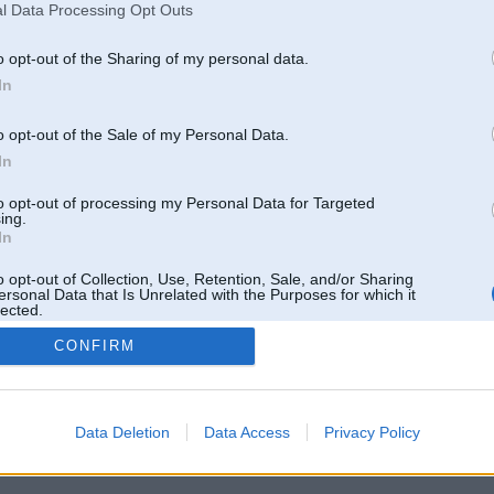
l Data Processing Opt Outs
o opt-out of the Sharing of my personal data.
In
o opt-out of the Sale of my Personal Data.
In
to opt-out of processing my Personal Data for Targeted
ing.
In
o opt-out of Collection, Use, Retention, Sale, and/or Sharing
ersonal Data that Is Unrelated with the Purposes for which it
lected.
Out
CONFIRM
 un nav saistīts ar
Galvena
|
Forums
|
Galerijas
|
Reģistrācija
|
Lietotaāji
|
Meklētājs
|
Reklā
Data Deletion
Data Access
Privacy Policy