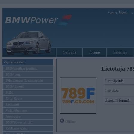
Sveiks,
Viesi!
Ie
Galvenā
Forums
Galerijas
Ziņas un raksti
Lietotāja 78
BMW modeļu jaunumi
BMW testi
Tehnoloģijas & sasniegumi
Lietotājvārds:
BMW Latvijā
Intereses:
MINI
Rolls-Royce
Ziņojumi forumā:
Pasākumi
Vadāmības tests
Autosports
Offline
BMWPower aktuāli
Reklāmas raksti