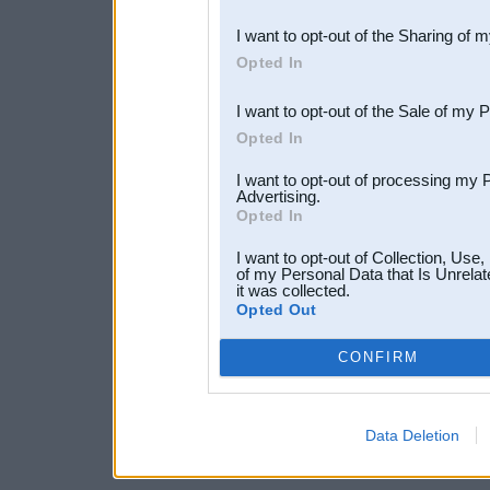
also be disclosed by us to 
I want to opt-out of the Sharing of 
Downstream Participants
th
Opted In
third parties.
I want to opt-out of the Sale of my 
Opted In
I want to opt-out of processing my 
Advertising.
Opted In
I want to opt-out of Collection, Use
of my Personal Data that Is Unrelat
it was collected.
Opted Out
CONFIRM
Data Deletion