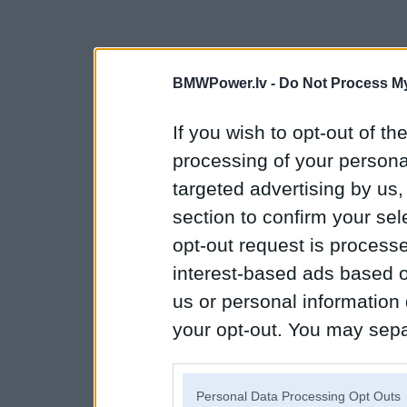
BMWPower.lv -
Do Not Process My
If you wish to opt-out of the
processing of your personal
targeted advertising by us
section to confirm your sel
opt-out request is proces
interest-based ads based o
us or personal information d
your opt-out. You may separ
disclosure of your personal
IAB’s list of downstream pa
Personal Data Processing Opt Outs