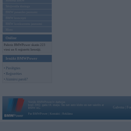
Mēneša BMW
Sērijveida tūnings
BMW pasaules jaunumi
BMW koncepti
BMW konkurentu jaunumi
Moto
Online
Pašreiz BMWPower skatās 223
viesi un 6 reģistrēti lietotāji.
Ienākt BMWPower
• Pieslēgties
• Reģistrēties
• Aizmirsi paroli?
Vortāls BMWPower.lv darbojas
kopš 2002. gada 14. maija. Tas nav auto klubs un nav saistīts ar
Galvena
|
Fo
BMW AG.
Par BMWPower
|
Kontakti
|
Reklāma