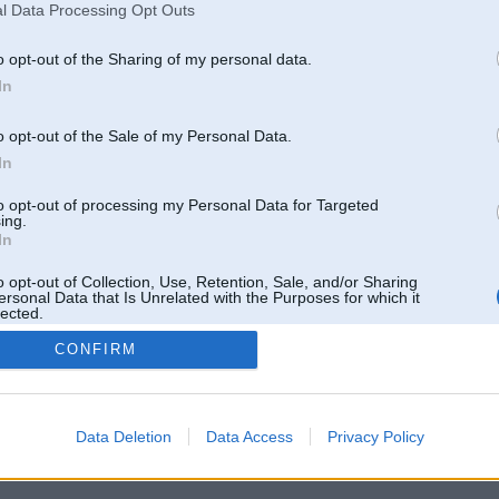
l Data Processing Opt Outs
o opt-out of the Sharing of my personal data.
In
o opt-out of the Sale of my Personal Data.
In
to opt-out of processing my Personal Data for Targeted
ing.
In
o opt-out of Collection, Use, Retention, Sale, and/or Sharing
ersonal Data that Is Unrelated with the Purposes for which it
lected.
Out
CONFIRM
 un nav saistīts ar
Galvena
|
Forums
|
Galerijas
|
Reģistrācija
|
Lietotaāji
|
Meklētājs
|
Reklā
Data Deletion
Data Access
Privacy Policy