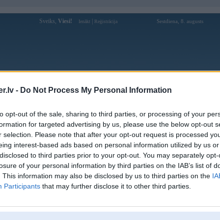
Sveiks,
Viesi!
|
Sestdiena, 8. augusts
Ienākt
Reģistrācija
Forums
Galerijas
Reģistrācija
Lietotāji
Meklētājs
.lv -
Do Not Process My Personal Information
Lietotāja 789ffoo profils
to opt-out of the sale, sharing to third parties, or processing of your per
formation for targeted advertising by us, please use the below opt-out s
Pēdējo reizi manīts: 09. Aug 2025, 20:27
r selection. Please note that after your opt-out request is processed y
eing interest-based ads based on personal information utilized by us or
Lietotājvārds:
789ffoo
disclosed to third parties prior to your opt-out. You may separately opt-
Pilsēta:
Zilupe
losure of your personal information by third parties on the IAB’s list of
Ziņojumi forumā:
0
. This information may also be disclosed by us to third parties on the
IA
Participants
that may further disclose it to other third parties.
Pēdējie ziņojumi forumā
[
]