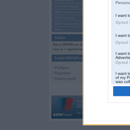
Mēneša BMW
Persona
Sērijveida tūnings
BMW pasaules jaunumi
I want t
BMW koncepti
Opted 
BMW konkurentu jaunumi
Moto
I want t
Online
Opted 
Pašreiz BMWPower skatās 111
viesi un 1 reģistrēti lietotāji.
I want 
Advertis
Ienākt BMWPower
Opted 
• Pieslēgties
• Reģistrēties
I want t
of my P
• Aizmirsi paroli?
was col
Opted 
Vortāls BMWPower.lv darbojas
kopš 2002. gada 14. maija. Tas nav auto klubs
BMW AG.
Par BMWPower
|
Kontakti
|
Reklāma