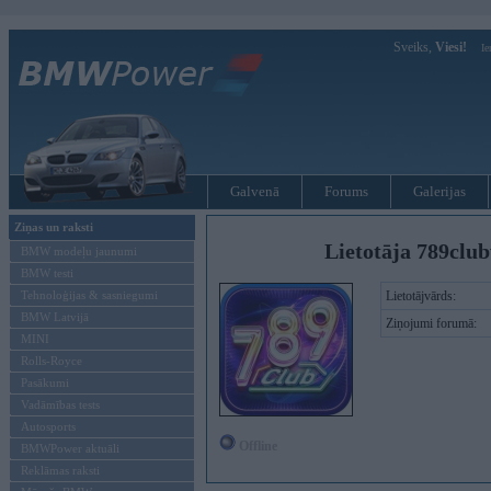
Sveiks,
Viesi!
Ie
Galvenā
Forums
Galerijas
Ziņas un raksti
Lietotāja 789clu
BMW modeļu jaunumi
BMW testi
Tehnoloģijas & sasniegumi
Lietotājvārds:
BMW Latvijā
Ziņojumi forumā:
MINI
Rolls-Royce
Pasākumi
Vadāmības tests
Autosports
Offline
BMWPower aktuāli
Reklāmas raksti