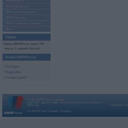
Mēneša BMW
Sērijveida tūnings
BMW pasaules jaunumi
BMW koncepti
BMW konkurentu jaunumi
Moto
Online
Pašreiz BMWPower skatās 103
viesi un 2 reģistrēti lietotāji.
Ienākt BMWPower
• Pieslēgties
• Reģistrēties
• Aizmirsi paroli?
Vortāls BMWPower.lv darbojas
kopš 2002. gada 14. maija. Tas nav auto klubs un nav saistīts ar
Galvena
|
Fo
BMW AG.
Par BMWPower
|
Kontakti
|
Reklāma