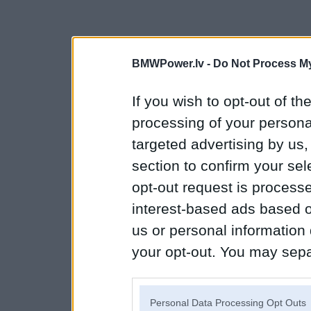
BMWPower.lv -
Do Not Process My
If you wish to opt-out of the
processing of your personal
targeted advertising by us
section to confirm your sel
opt-out request is proces
interest-based ads based o
us or personal information d
your opt-out. You may separ
disclosure of your personal
IAB’s list of downstream pa
Personal Data Processing Opt Outs