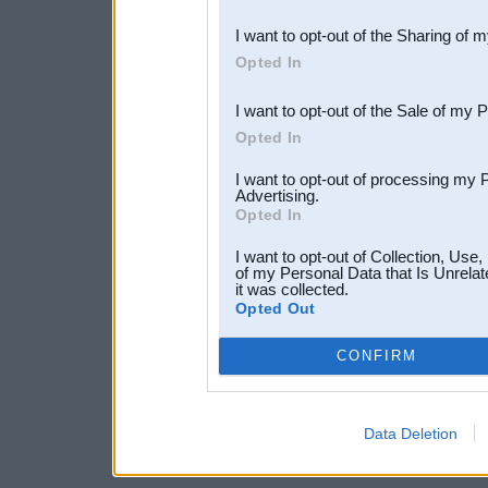
also be disclosed by us to 
I want to opt-out of the Sharing of 
Downstream Participants
th
Opted In
third parties.
I want to opt-out of the Sale of my 
Opted In
I want to opt-out of processing my 
Advertising.
Opted In
I want to opt-out of Collection, Use
of my Personal Data that Is Unrelat
it was collected.
Opted Out
CONFIRM
Data Deletion