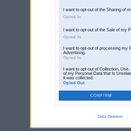
also be disclosed by us to 
I want to opt-out of the Sharing of 
Downstream Participants
th
Opted In
third parties.
I want to opt-out of the Sale of my 
Opted In
I want to opt-out of processing my 
Advertising.
Opted In
I want to opt-out of Collection, Use
of my Personal Data that Is Unrelat
it was collected.
Opted Out
CONFIRM
Data Deletion