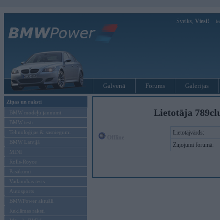
Sveiks,
Viesi!
Ie
Galvenā
Forums
Galerijas
Ziņas un raksti
Lietotāja 789c
BMW modeļu jaunumi
BMW testi
Tehnoloģijas & sasniegumi
Lietotājvārds:
Offline
BMW Latvijā
Ziņojumi forumā:
MINI
Rolls-Royce
Pasākumi
Vadāmības tests
Autosports
BMWPower aktuāli
Reklāmas raksti