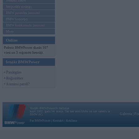
Mēneša BMW
Sērijveida tūnings
BMW pasaules jaunumi
BMW koncepti
BMW konkurentu jaunumi
Moto
Online
Pašreiz BMWPower skatās 107
viesi un 5 reģistrēti lietotāji.
Ienākt BMWPower
• Pieslēgties
• Reģistrēties
• Aizmirsi paroli?
Vortāls BMWPower.lv darbojas
kopš 2002. gada 14. maija. Tas nav auto klubs un nav saistīts ar
Galvena
|
Fo
BMW AG.
Par BMWPower
|
Kontakti
|
Reklāma