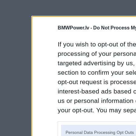
BMWPower.lv -
Do Not Process My
If you wish to opt-out of the
processing of your personal
targeted advertising by us
section to confirm your sel
opt-out request is proces
interest-based ads based o
us or personal information d
your opt-out. You may separ
disclosure of your personal
IAB’s list of downstream pa
Personal Data Processing Opt Outs