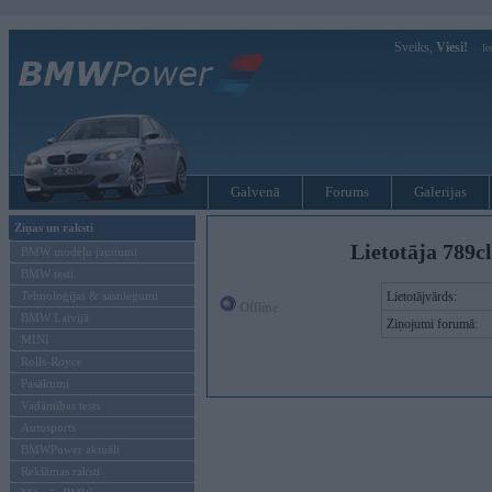
Sveiks,
Viesi!
Ie
Galvenā
Forums
Galerijas
Ziņas un raksti
Lietotāja 789c
BMW modeļu jaunumi
BMW testi
Tehnoloģijas & sasniegumi
Lietotājvārds:
Offline
BMW Latvijā
Ziņojumi forumā:
MINI
Rolls-Royce
Pasākumi
Vadāmības tests
Autosports
BMWPower aktuāli
Reklāmas raksti