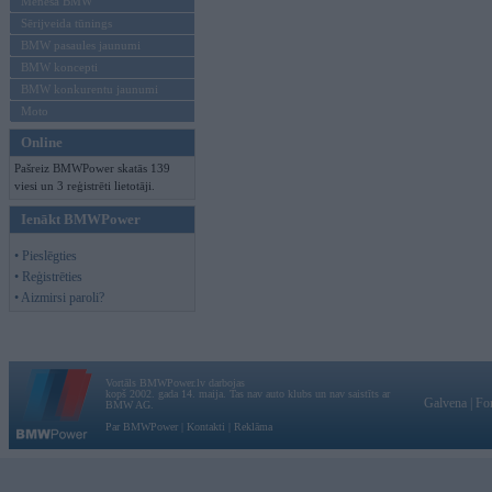
Mēneša BMW
Sērijveida tūnings
BMW pasaules jaunumi
BMW koncepti
BMW konkurentu jaunumi
Moto
Online
Pašreiz BMWPower skatās 139
viesi un 3 reģistrēti lietotāji.
Ienākt BMWPower
• Pieslēgties
• Reģistrēties
• Aizmirsi paroli?
Vortāls BMWPower.lv darbojas
kopš 2002. gada 14. maija. Tas nav auto klubs un nav saistīts ar
Galvena
|
Fo
BMW AG.
Par BMWPower
|
Kontakti
|
Reklāma