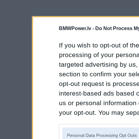
BMWPower.lv -
Do Not Process My
If you wish to opt-out of the
processing of your personal
targeted advertising by us
section to confirm your sel
opt-out request is proces
interest-based ads based o
us or personal information d
your opt-out. You may separ
disclosure of your personal
IAB’s list of downstream pa
Personal Data Processing Opt Outs