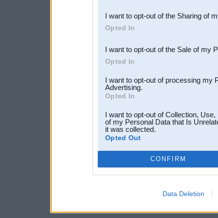
also be disclosed by us to 
I want to opt-out of the Sharing of 
Downstream Participants
th
Opted In
third parties.
I want to opt-out of the Sale of my 
Opted In
I want to opt-out of processing my 
Advertising.
Opted In
I want to opt-out of Collection, Use
of my Personal Data that Is Unrelat
it was collected.
Opted Out
CONFIRM
Data Deletion