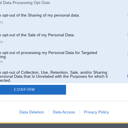
l Data Processing Opt Outs
o opt-out of the Sharing of my personal data.
In
o opt-out of the Sale of my Personal Data.
In
to opt-out of processing my Personal Data for Targeted
ing.
In
o opt-out of Collection, Use, Retention, Sale, and/or Sharing
ersonal Data that Is Unrelated with the Purposes for which it
lected.
Out
CONFIRM
 un nav saistīts ar
Galvena
|
Forums
|
Galerijas
|
Reģistrācija
|
Lietotaāji
|
Meklētājs
|
Reklā
Data Deletion
Data Access
Privacy Policy