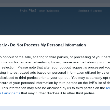
Sveiks,
Viesi!
|
Sestdiena, 8. augusts
Ienākt
Reģistrācija
Forums
Galerijas
Reģistrācija
Lietotāji
Meklētājs
.lv -
Do Not Process My Personal Information
Lietotāja 77winvipnet profils
to opt-out of the sale, sharing to third parties, or processing of your per
formation for targeted advertising by us, please use the below opt-out s
Lietotājvārds:
77winvipnet
r selection. Please note that after your opt-out request is processed y
eing interest-based ads based on personal information utilized by us or
Ziņojumi forumā:
0
disclosed to third parties prior to your opt-out. You may separately opt-
Pēdējie ziņojumi forumā
[
]
losure of your personal information by third parties on the IAB’s list of
. This information may also be disclosed by us to third parties on the
IA
Participants
that may further disclose it to other third parties.