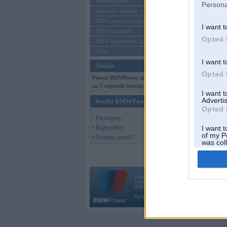
Mēneša BMW
Persona
Sērijveida tūnings
BMW pasaules jaunumi
I want t
BMW koncepti
Opted 
BMW konkurentu jaunumi
Moto
I want t
Online
Opted 
Pašreiz BMWPower skatās 73 viesi
un 5 reģistrēti lietotāji.
I want 
Advertis
Ienākt BMWPower
Opted 
• Pieslēgties
• Reģistrēties
I want t
of my P
• Aizmirsi paroli?
was col
Opted 
Vortāls BMWPower.lv darbojas
kopš 2002. gada 14. maija. Tas nav auto klubs
BMW AG.
Par BMWPower
|
Kontakti
|
Reklāma