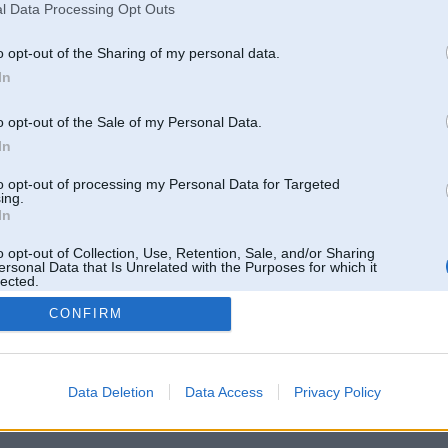
l Data Processing Opt Outs
o opt-out of the Sharing of my personal data.
In
o opt-out of the Sale of my Personal Data.
In
to opt-out of processing my Personal Data for Targeted
ing.
In
o opt-out of Collection, Use, Retention, Sale, and/or Sharing
ersonal Data that Is Unrelated with the Purposes for which it
lected.
Out
CONFIRM
 un nav saistīts ar
Galvena
|
Forums
|
Galerijas
|
Reģistrācija
|
Lietotaāji
|
Meklētājs
|
Reklā
Data Deletion
Data Access
Privacy Policy