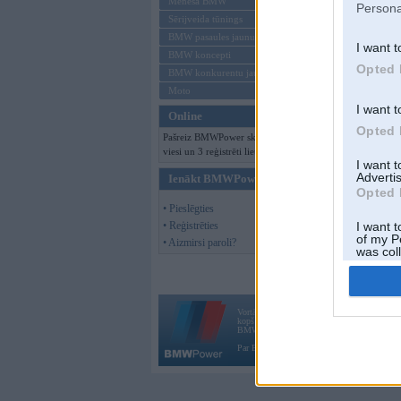
Mēneša BMW
Persona
Sērijveida tūnings
BMW pasaules jaunumi
I want t
BMW koncepti
Opted 
BMW konkurentu jaunumi
Moto
I want t
Online
Opted 
Pašreiz BMWPower skatās 149
viesi un 3 reģistrēti lietotāji.
I want 
Advertis
Ienākt BMWPower
Opted 
• Pieslēgties
• Reģistrēties
I want t
of my P
• Aizmirsi paroli?
was col
Opted 
Vortāls BMWPower.lv darbojas
kopš 2002. gada 14. maija. Tas nav auto klubs
BMW AG.
Par BMWPower
|
Kontakti
|
Reklāma