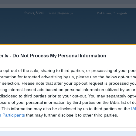
Sveiks,
Viesi!
|
Piektdiena, 7. augusts
Ienākt
Reģistrācija
Forums
Galerijas
Reģistrācija
Lietotāji
Meklētājs
.lv -
Do Not Process My Personal Information
Lietotāja 77gggbrcom profils
to opt-out of the sale, sharing to third parties, or processing of your per
formation for targeted advertising by us, please use the below opt-out s
Lietotājvārds:
77gggbrcom
r selection. Please note that after your opt-out request is processed y
eing interest-based ads based on personal information utilized by us or
77GG Análise Profissional: Estabilidade
Nodarbošanās:
e Qualidade
disclosed to third parties prior to your opt-out. You may separately opt-
Ziņojumi forumā:
0
losure of your personal information by third parties on the IAB’s list of
. This information may also be disclosed by us to third parties on the
IA
Pēdējie ziņojumi forumā
[
]
Participants
that may further disclose it to other third parties.