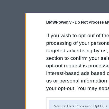
BMWPower.lv -
Do Not Process My
If you wish to opt-out of the
processing of your personal
targeted advertising by us
section to confirm your sel
opt-out request is proces
interest-based ads based o
us or personal information d
your opt-out. You may separ
disclosure of your personal
IAB’s list of downstream pa
Personal Data Processing Opt Outs