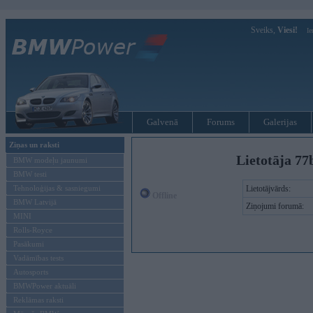
Sveiks,
Viesi!
Ie
Galvenā
Forums
Galerijas
Ziņas un raksti
Lietotāja 77
BMW modeļu jaunumi
BMW testi
Tehnoloģijas & sasniegumi
Lietotājvārds:
Offline
BMW Latvijā
Ziņojumi forumā:
MINI
Rolls-Royce
Pasākumi
Vadāmības tests
Autosports
BMWPower aktuāli
Reklāmas raksti