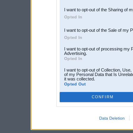
also be disclosed by us to 
I want to opt-out of the Sharing of 
Downstream Participants
th
Opted In
third parties.
I want to opt-out of the Sale of my 
Opted In
I want to opt-out of processing my 
Advertising.
Opted In
I want to opt-out of Collection, Use
of my Personal Data that Is Unrelat
it was collected.
Opted Out
CONFIRM
Data Deletion