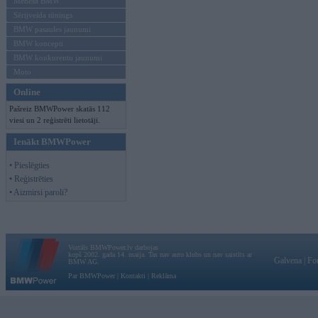
Mēneša BMW
Sērijveida tūnings
BMW pasaules jaunumi
BMW koncepti
BMW konkurentu jaunumi
Moto
Online
Pašreiz BMWPower skatās 112
viesi un 2 reģistrēti lietotāji.
Ienākt BMWPower
• Pieslēgties
• Reģistrēties
• Aizmirsi paroli?
Vortāls BMWPower.lv darbojas
kopš 2002. gada 14. maija. Tas nav auto klubs un nav saistīts ar
Galvena
|
Fo
BMW AG.
Par BMWPower
|
Kontakti
|
Reklāma