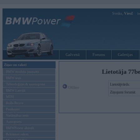
Sveiks,
Viesi!
Ie
Galvenā
Forums
Galerijas
Ziņas un raksti
Lietotāja 77be
BMW modeļu jaunumi
BMW testi
Tehnoloģijas & sasniegumi
Lietotājvārds:
Offline
BMW Latvijā
Ziņojumi forumā:
MINI
Rolls-Royce
Pasākumi
Vadāmības tests
Autosports
BMWPower aktuāli
Reklāmas raksti