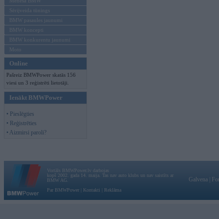
Mēneša BMW
Sērijveida tūnings
BMW pasaules jaunumi
BMW koncepti
BMW konkurentu jaunumi
Moto
Online
Pašreiz BMWPower skatās 156
viesi un 3 reģistrēti lietotāji.
Ienākt BMWPower
• Pieslēgties
• Reģistrēties
• Aizmirsi paroli?
Vortāls BMWPower.lv darbojas
kopš 2002. gada 14. maija. Tas nav auto klubs un nav saistīts ar
Galvena
|
Fo
BMW AG.
Par BMWPower
|
Kontakti
|
Reklāma