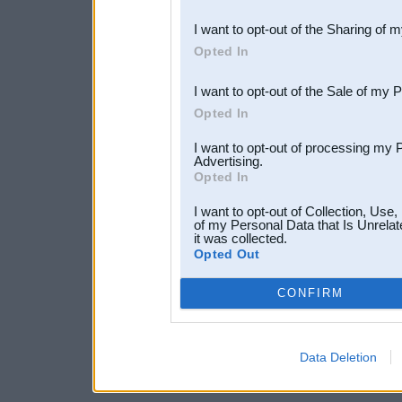
also be disclosed by us to 
I want to opt-out of the Sharing of 
Downstream Participants
th
Opted In
third parties.
I want to opt-out of the Sale of my 
Opted In
I want to opt-out of processing my 
Advertising.
Opted In
I want to opt-out of Collection, Use
of my Personal Data that Is Unrelat
it was collected.
Opted Out
CONFIRM
Data Deletion