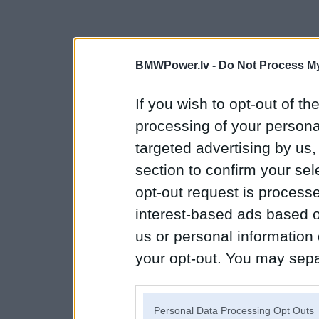
BMWPower.lv -
Do Not Process My
If you wish to opt-out of the
processing of your personal
targeted advertising by us
section to confirm your sel
opt-out request is proces
interest-based ads based o
us or personal information d
your opt-out. You may separ
disclosure of your personal
IAB’s list of downstream pa
Personal Data Processing Opt Outs