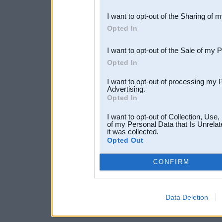
also be disclosed by us to 
I want to opt-out of the Sharing of 
Downstream Participants
th
Opted In
third parties.
I want to opt-out of the Sale of my 
Opted In
I want to opt-out of processing my 
Advertising.
Opted In
I want to opt-out of Collection, Use
of my Personal Data that Is Unrelat
it was collected.
Opted Out
CONFIRM
Data Deletion