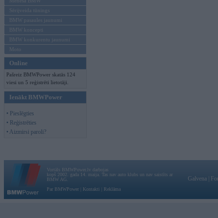
Mēneša BMW
Sērijveida tūnings
BMW pasaules jaunumi
BMW koncepti
BMW konkurentu jaunumi
Moto
Online
Pašreiz BMWPower skatās 124
viesi un 5 reģistrēti lietotāji.
Ienākt BMWPower
• Pieslēgties
• Reģistrēties
• Aizmirsi paroli?
Vortāls BMWPower.lv darbojas
kopš 2002. gada 14. maija. Tas nav auto klubs un nav saistīts ar
Galvena
|
Fo
BMW AG.
Par BMWPower
|
Kontakti
|
Reklāma