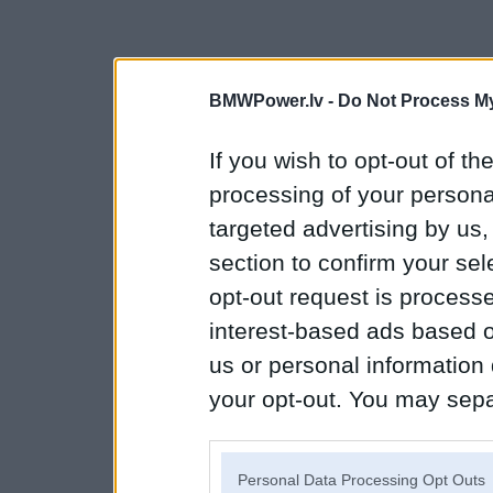
BMWPower.lv -
Do Not Process My
If you wish to opt-out of the
processing of your personal
targeted advertising by us
section to confirm your sel
opt-out request is proces
interest-based ads based o
us or personal information d
your opt-out. You may separ
disclosure of your personal
IAB’s list of downstream pa
Personal Data Processing Opt Outs