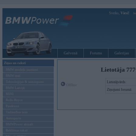
Sveiks,
Viesi!
Ie
Galvenā
Forums
Galerijas
Ziņas un raksti
Lietotāja 777
BMW modeļu jaunumi
BMW testi
Tehnoloģijas & sasniegumi
Lietotājvārds:
Offline
BMW Latvijā
Ziņojumi forumā:
MINI
Rolls-Royce
Pasākumi
Vadāmības tests
Autosports
BMWPower aktuāli
Reklāmas raksti