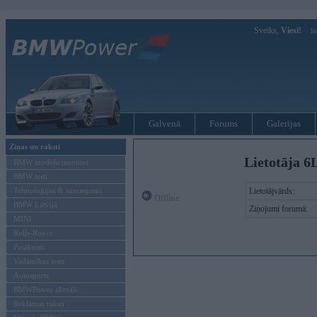
Sveiks,
Viesi!
Ie
Galvenā
Forums
Galerijas
Ziņas un raksti
Lietotāja 6
BMW modeļu jaunumi
BMW testi
Tehnoloģijas & sasniegumi
Lietotājvārds:
Offline
BMW Latvijā
Ziņojumi forumā:
MINI
Rolls-Royce
Pasākumi
Vadāmības tests
Autosports
BMWPower aktuāli
Reklāmas raksti