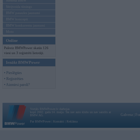
Mēneša BMW
Sērijveida tūnings
BMW pasaules jaunumi
BMW koncepti
BMW konkurentu jaunumi
Moto
Online
Pašreiz BMWPower skatās 126
viesi un 3 reģistrēti lietotāji.
Ienākt BMWPower
• Pieslēgties
• Reģistrēties
• Aizmirsi paroli?
Vortāls BMWPower.lv darbojas
kopš 2002. gada 14. maija. Tas nav auto klubs un nav saistīts ar
Galvena
|
Fo
BMW AG.
Par BMWPower
|
Kontakti
|
Reklāma