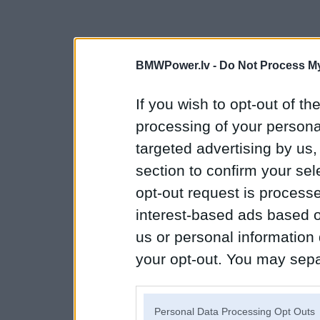
BMWPower.lv -
Do Not Process My
If you wish to opt-out of the
processing of your personal
targeted advertising by us
section to confirm your sel
opt-out request is proces
interest-based ads based o
us or personal information d
your opt-out. You may separ
disclosure of your personal
IAB’s list of downstream pa
Personal Data Processing Opt Outs