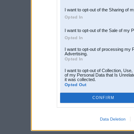
also be disclosed by us to 
I want to opt-out of the Sharing of 
Downstream Participants
th
Opted In
third parties.
I want to opt-out of the Sale of my 
Opted In
I want to opt-out of processing my 
Advertising.
Opted In
I want to opt-out of Collection, Use
of my Personal Data that Is Unrelat
it was collected.
Opted Out
CONFIRM
Data Deletion