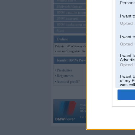
Mēneša BMW
Persona
Sērijveida tūnings
BMW pasaules jaunumi
I want t
BMW koncepti
Opted 
BMW konkurentu jaunumi
Moto
I want t
Online
Opted 
Pašreiz BMWPower skatās 156
viesi un 9 reģistrēti lietotāji.
I want 
Advertis
Ienākt BMWPower
Opted 
• Pieslēgties
• Reģistrēties
I want t
of my P
• Aizmirsi paroli?
was col
Opted 
Vortāls BMWPower.lv darbojas
kopš 2002. gada 14. maija. Tas nav auto klubs
BMW AG.
Par BMWPower
|
Kontakti
|
Reklāma