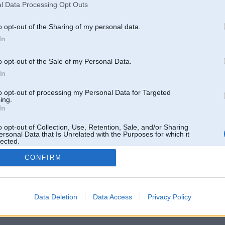
l Data Processing Opt Outs
o opt-out of the Sharing of my personal data.
In
o opt-out of the Sale of my Personal Data.
In
to opt-out of processing my Personal Data for Targeted
ing.
In
o opt-out of Collection, Use, Retention, Sale, and/or Sharing
ersonal Data that Is Unrelated with the Purposes for which it
lected.
Out
CONFIRM
 un nav saistīts ar
Galvena
|
Forums
|
Galerijas
|
Reģistrācija
|
Lietotaāji
|
Meklētājs
|
Reklā
Data Deletion
Data Access
Privacy Policy