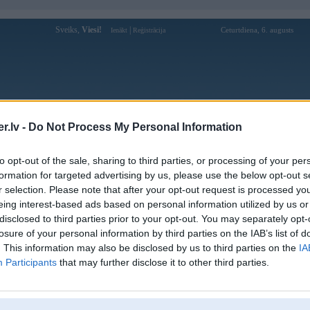
Sveiks,
Viesi!
|
Ceturtdiena, 6. augusts
Ienākt
Reģistrācija
Forums
Galerijas
Reģistrācija
Lietotāji
Meklētājs
.lv -
Do Not Process My Personal Information
Lietotāja 69okorg profils
to opt-out of the sale, sharing to third parties, or processing of your per
formation for targeted advertising by us, please use the below opt-out s
Lietotājvārds:
69okorg
r selection. Please note that after your opt-out request is processed y
eing interest-based ads based on personal information utilized by us or
69OK | Thuong Hieu Truc Tuyen | Tang
Intereses:
Khuyen Mai 169k
disclosed to third parties prior to your opt-out. You may separately opt-
Ziņojumi forumā:
0
losure of your personal information by third parties on the IAB’s list of
. This information may also be disclosed by us to third parties on the
IA
Pēdējie ziņojumi forumā
[
]
Participants
that may further disclose it to other third parties.