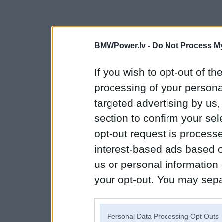
BMWPower.lv -
Do Not Process My
If you wish to opt-out of the
processing of your personal
targeted advertising by us
section to confirm your sel
opt-out request is proces
interest-based ads based o
us or personal information d
your opt-out. You may separ
disclosure of your personal
IAB’s list of downstream pa
Personal Data Processing Opt Outs