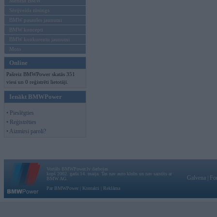
Mēneša BMW
Sērijveida tūnings
BMW pasaules jaunumi
BMW koncepti
BMW konkurentu jaunumi
Moto
Online
Pašreiz BMWPower skatās 351
viesi un 0 reģistrēti lietotāji.
Ienākt BMWPower
• Pieslēgties
• Reģistrēties
• Aizmirsi paroli?
Vortāls BMWPower.lv darbojas
kopš 2002. gada 14. maija. Tas nav auto klubs un nav saistīts ar
Galvena
|
Fo
BMW AG.
Par BMWPower
|
Kontakti
|
Reklāma