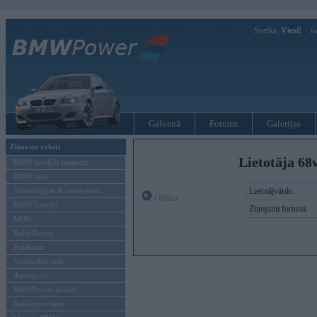
Sveiks,
Viesi!
Ie
Galvenā
Forums
Galerijas
Ziņas un raksti
Lietotāja 68
BMW modeļu jaunumi
BMW testi
Tehnoloģijas & sasniegumi
Lietotājvārds:
Offline
BMW Latvijā
Ziņojumi forumā:
MINI
Rolls-Royce
Pasākumi
Vadāmības tests
Autosports
BMWPower aktuāli
Reklāmas raksti