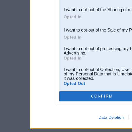
also be disclosed by us to 
I want to opt-out of the Sharing of 
Downstream Participants
th
Opted In
third parties.
I want to opt-out of the Sale of my 
Opted In
I want to opt-out of processing my 
Advertising.
Opted In
I want to opt-out of Collection, Use
of my Personal Data that Is Unrelat
it was collected.
Opted Out
CONFIRM
Data Deletion