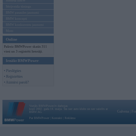
Mēneša BMW
Sērijveida tūnings
BMW pasaules jaunumi
BMW koncepti
BMW konkurentu jaunumi
Moto
Online
Pašreiz BMWPower skatās 311
viesi un 3 reģistrēti lietotāji.
Ienākt BMWPower
• Pieslēgties
• Reģistrēties
• Aizmirsi paroli?
Vortāls BMWPower.lv darbojas
kopš 2002. gada 14. maija. Tas nav auto klubs un nav saistīts ar
Galvena
|
Fo
BMW AG.
Par BMWPower
|
Kontakti
|
Reklāma