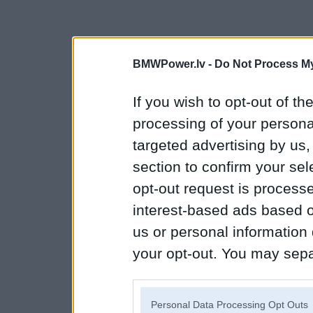
BMWPower.lv -
Do Not Process My
If you wish to opt-out of the
processing of your personal
targeted advertising by us
section to confirm your sel
opt-out request is proces
interest-based ads based o
us or personal information d
your opt-out. You may separ
disclosure of your personal
IAB’s list of downstream pa
Personal Data Processing Opt Outs