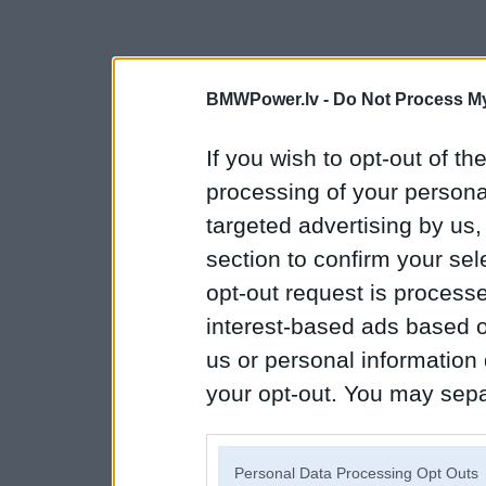
BMWPower.lv -
Do Not Process My
If you wish to opt-out of the
processing of your personal
targeted advertising by us
section to confirm your sel
opt-out request is proces
interest-based ads based o
us or personal information d
your opt-out. You may separ
disclosure of your personal
IAB’s list of downstream pa
Personal Data Processing Opt Outs