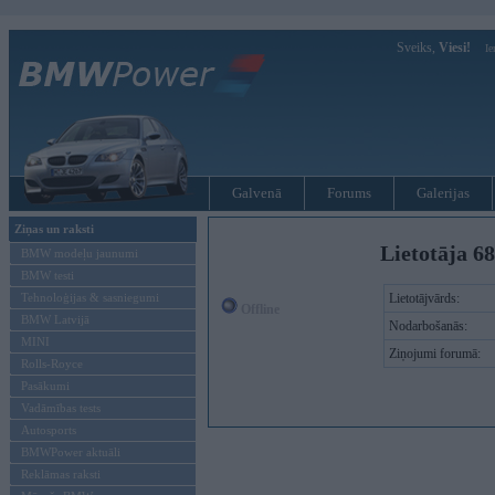
Sveiks,
Viesi!
Ie
Galvenā
Forums
Galerijas
Ziņas un raksti
Lietotāja 68
BMW modeļu jaunumi
BMW testi
Tehnoloģijas & sasniegumi
Lietotājvārds:
Offline
BMW Latvijā
Nodarbošanās:
MINI
Ziņojumi forumā:
Rolls-Royce
Pasākumi
Vadāmības tests
Autosports
BMWPower aktuāli
Reklāmas raksti