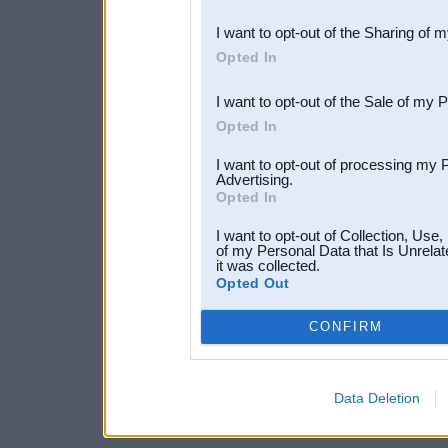
also be disclosed by us to 
I want to opt-out of the Sharing of 
Downstream Participants
th
Opted In
third parties.
I want to opt-out of the Sale of my 
Opted In
I want to opt-out of processing my 
Advertising.
Opted In
I want to opt-out of Collection, Use
of my Personal Data that Is Unrelat
it was collected.
Opted Out
CONFIRM
Data Deletion