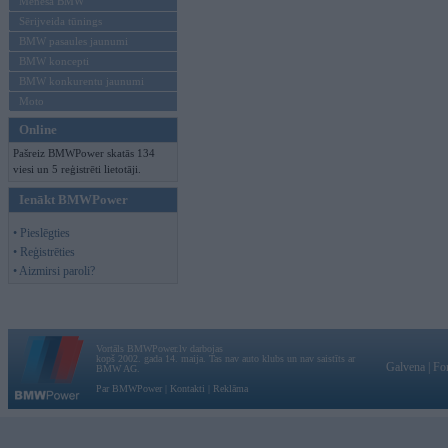
Mēneša BMW
Sērijveida tūnings
BMW pasaules jaunumi
BMW koncepti
BMW konkurentu jaunumi
Moto
Online
Pašreiz BMWPower skatās 134
viesi un 5 reģistrēti lietotāji.
Ienākt BMWPower
• Pieslēgties
• Reģistrēties
• Aizmirsi paroli?
Vortāls BMWPower.lv darbojas
kopš 2002. gada 14. maija. Tas nav auto klubs un nav saistīts ar
Galvena
|
Fo
BMW AG.
Par BMWPower
|
Kontakti
|
Reklāma