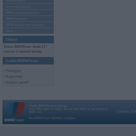
Mēneša BMW
Sērijveida tūnings
BMW pasaules jaunumi
BMW koncepti
BMW konkurentu jaunumi
Moto
Online
Pašreiz BMWPower skatās 117
viesi un 5 reģistrēti lietotāji.
Ienākt BMWPower
• Pieslēgties
• Reģistrēties
• Aizmirsi paroli?
Vortāls BMWPower.lv darbojas
kopš 2002. gada 14. maija. Tas nav auto klubs un nav saistīts ar
Galvena
|
Fo
BMW AG.
Par BMWPower
|
Kontakti
|
Reklāma