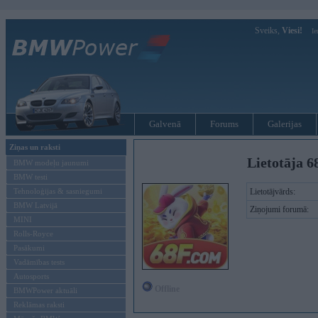
Sveiks,
Viesi!
Ie
Galvenā
Forums
Galerijas
Ziņas un raksti
Lietotāja 6
BMW modeļu jaunumi
BMW testi
Tehnoloģijas & sasniegumi
Lietotājvārds:
BMW Latvijā
Ziņojumi forumā:
MINI
Rolls-Royce
Pasākumi
Vadāmības tests
Autosports
Offline
BMWPower aktuāli
Reklāmas raksti