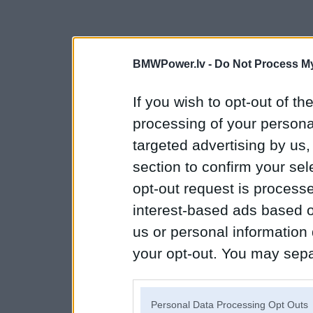
BMWPower.lv -
Do Not Process My
If you wish to opt-out of the
processing of your personal
targeted advertising by us
section to confirm your sel
opt-out request is proces
interest-based ads based o
us or personal information d
your opt-out. You may separ
disclosure of your personal
IAB’s list of downstream pa
Personal Data Processing Opt Outs