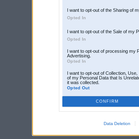
also be disclosed by us to 
I want to opt-out of the Sharing of 
Downstream Participants
th
Opted In
third parties.
I want to opt-out of the Sale of my 
Opted In
I want to opt-out of processing my 
Advertising.
Opted In
I want to opt-out of Collection, Use
of my Personal Data that Is Unrelat
it was collected.
Opted Out
CONFIRM
Data Deletion