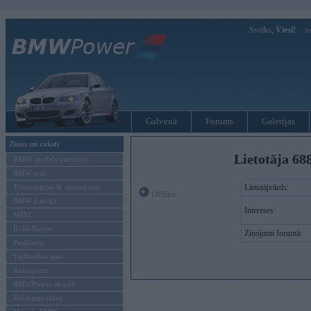
Sveiks,
Viesi!
Ie
Galvenā
Forums
Galerijas
Ziņas un raksti
Lietotāja 68
BMW modeļu jaunumi
BMW testi
Tehnoloģijas & sasniegumi
Lietotājvārds:
Offline
BMW Latvijā
Intereses:
MINI
Rolls-Royce
Ziņojumi forumā:
Pasākumi
Vadāmības tests
Autosports
BMWPower aktuāli
Reklāmas raksti