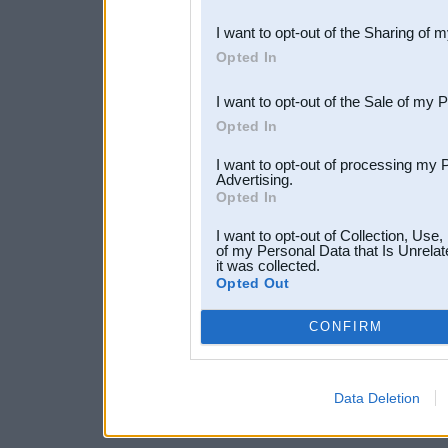
also be disclosed by us to 
I want to opt-out of the Sharing of 
Downstream Participants
th
Opted In
third parties.
I want to opt-out of the Sale of my 
Opted In
I want to opt-out of processing my 
Advertising.
Opted In
I want to opt-out of Collection, Use
of my Personal Data that Is Unrelat
it was collected.
Opted Out
CONFIRM
Data Deletion