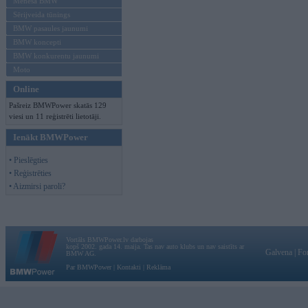
Mēneša BMW
Sērijveida tūnings
BMW pasaules jaunumi
BMW koncepti
BMW konkurentu jaunumi
Moto
Online
Pašreiz BMWPower skatās 129
viesi un 11 reģistrēti lietotāji.
Ienākt BMWPower
• Pieslēgties
• Reģistrēties
• Aizmirsi paroli?
Vortāls BMWPower.lv darbojas
kopš 2002. gada 14. maija. Tas nav auto klubs un nav saistīts ar
Galvena
|
Fo
BMW AG.
Par BMWPower
|
Kontakti
|
Reklāma