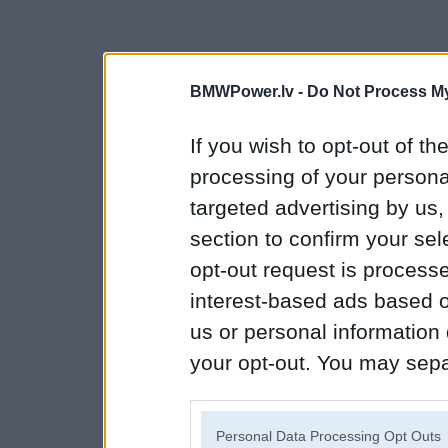
BMWPower.lv -
Do Not Process My
If you wish to opt-out of the
processing of your personal
targeted advertising by us
section to confirm your sel
opt-out request is proces
interest-based ads based o
us or personal information d
your opt-out. You may separ
disclosure of your personal
IAB’s list of downstream pa
Personal Data Processing Opt Outs