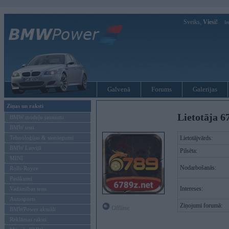
Sveiks,
Viesi!
Ie
Galvenā
Forums
Galerijas
Ziņas un raksti
Lietotāja 6
BMW modeļu jaunumi
BMW testi
Tehnoloģijas & sasniegumi
Lietotājvārds:
BMW Latvijā
Pilsēta:
MINI
Nodarbošanās:
Rolls-Royce
Pasākumi
Intereses:
Vadāmības tests
Autosports
Ziņojumi forumā:
Offline
BMWPower aktuāli
Reklāmas raksti