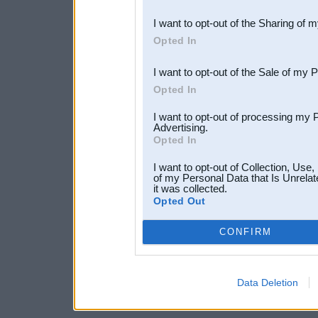
also be disclosed by us to 
I want to opt-out of the Sharing of 
Downstream Participants
th
Opted In
third parties.
I want to opt-out of the Sale of my 
Opted In
I want to opt-out of processing my 
Advertising.
Opted In
I want to opt-out of Collection, Use
of my Personal Data that Is Unrelat
it was collected.
Opted Out
CONFIRM
Data Deletion