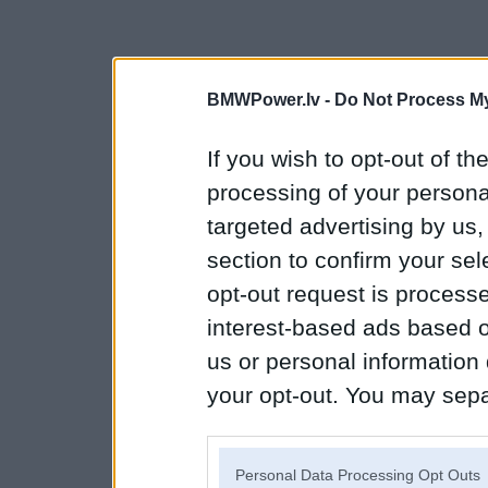
BMWPower.lv -
Do Not Process My
If you wish to opt-out of the
processing of your personal
targeted advertising by us
section to confirm your sel
opt-out request is proces
interest-based ads based o
us or personal information d
your opt-out. You may separ
disclosure of your personal
IAB’s list of downstream pa
Personal Data Processing Opt Outs