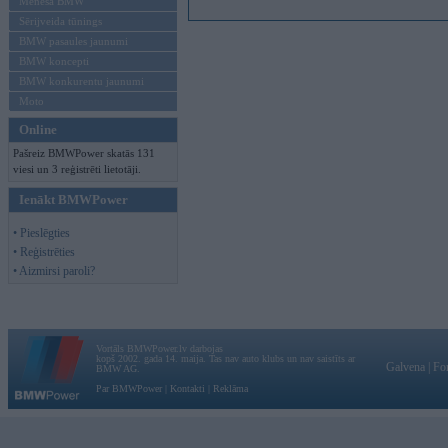
Mēneša BMW
Sērijveida tūnings
BMW pasaules jaunumi
BMW koncepti
BMW konkurentu jaunumi
Moto
Online
Pašreiz BMWPower skatās 131
viesi un 3 reģistrēti lietotāji.
Ienākt BMWPower
• Pieslēgties
• Reģistrēties
• Aizmirsi paroli?
Vortāls BMWPower.lv darbojas
kopš 2002. gada 14. maija. Tas nav auto klubs un nav saistīts ar
Galvena
|
Fo
BMW AG.
Par BMWPower
|
Kontakti
|
Reklāma