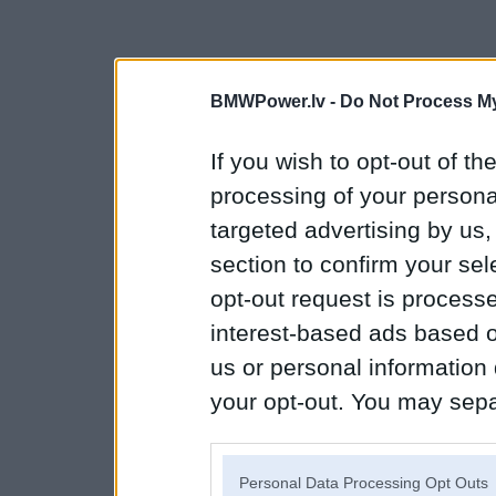
BMWPower.lv -
Do Not Process My
If you wish to opt-out of the
processing of your personal
targeted advertising by us
section to confirm your sel
opt-out request is proces
interest-based ads based o
us or personal information d
your opt-out. You may separ
disclosure of your personal
IAB’s list of downstream pa
Personal Data Processing Opt Outs