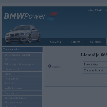
Sveiks,
Viesi!
Ie
Galvenā
Forums
Galerijas
Ziņas un raksti
Lietotāja 66
BMW modeļu jaunumi
BMW testi
Tehnoloģijas & sasniegumi
Lietotājvārds:
Offline
BMW Latvijā
Ziņojumi forumā:
MINI
Rolls-Royce
Pasākumi
Vadāmības tests
Autosports
BMWPower aktuāli
Reklāmas raksti