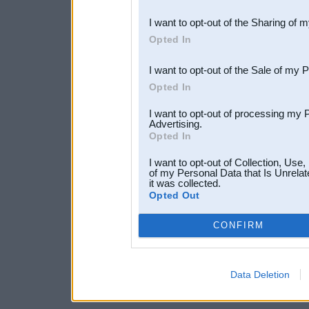
also be disclosed by us to 
I want to opt-out of the Sharing of 
Downstream Participants
th
Opted In
third parties.
I want to opt-out of the Sale of my 
Opted In
I want to opt-out of processing my 
Advertising.
Opted In
I want to opt-out of Collection, Use
of my Personal Data that Is Unrelat
it was collected.
Opted Out
CONFIRM
Data Deletion