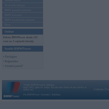
Mēneša BMW
Sērijveida tūnings
BMW pasaules jaunumi
BMW koncepti
BMW konkurentu jaunumi
Moto
Online
Pašreiz BMWPower skatās 142
viesi un 3 reģistrēti lietotāji.
Ienākt BMWPower
• Pieslēgties
• Reģistrēties
• Aizmirsi paroli?
Vortāls BMWPower.lv darbojas
kopš 2002. gada 14. maija. Tas nav auto klubs un nav saistīts ar
Galvena
|
Fo
BMW AG.
Par BMWPower
|
Kontakti
|
Reklāma