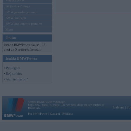
Mēneša BMW
Sērijveida tūnings
BMW pasaules jaunumi
BMW koncepti
BMW konkurentu jaunumi
Moto
Online
Pašreiz BMWPower skatās 192
viesi un 5 reģistrēti lietotāji.
Ienākt BMWPower
• Pieslēgties
• Reģistrēties
• Aizmirsi paroli?
Vortāls BMWPower.lv darbojas
kopš 2002. gada 14. maija. Tas nav auto klubs un nav saistīts ar
Galvena
|
Fo
BMW AG.
Par BMWPower
|
Kontakti
|
Reklāma