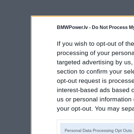
BMWPower.lv -
Do Not Process My
If you wish to opt-out of the
processing of your personal
targeted advertising by us
section to confirm your sel
opt-out request is proces
interest-based ads based o
us or personal information d
your opt-out. You may separ
disclosure of your personal
IAB’s list of downstream pa
Personal Data Processing Opt Outs