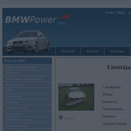
Sveiks,
Viesi!
Ie
Galvenā
Forums
Galerijas
Ziņas un raksti
Lietotāja
BMW modeļu jaunumi
BMW testi
Tehnoloģijas & sasniegumi
BMW Latvijā
Lietotājvārds:
MINI
Pilsēta:
Rolls-Royce
Braucu ar:
Pasākumi
Vadāmības tests
Nodarbošanās:
Autosports
Intereses:
Offline
BMWPower aktuāli
Ziņojumi forumā:
Reklāmas raksti