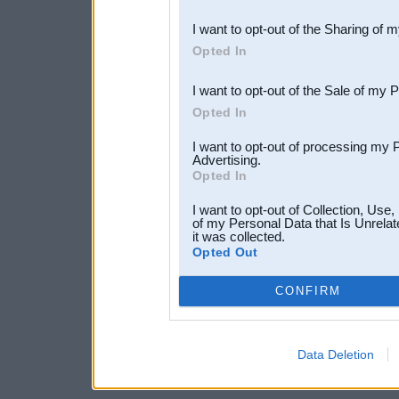
also be disclosed by us to 
I want to opt-out of the Sharing of 
Downstream Participants
th
Opted In
third parties.
I want to opt-out of the Sale of my 
Opted In
I want to opt-out of processing my 
Advertising.
Opted In
I want to opt-out of Collection, Use
of my Personal Data that Is Unrelat
it was collected.
Opted Out
CONFIRM
Data Deletion