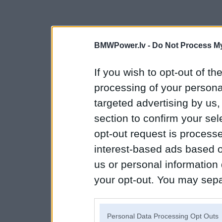
BMWPower.lv -
Do Not Process My
If you wish to opt-out of the
processing of your personal
targeted advertising by us
section to confirm your sel
opt-out request is proces
interest-based ads based o
us or personal information d
your opt-out. You may separ
disclosure of your personal
IAB’s list of downstream pa
Personal Data Processing Opt Outs