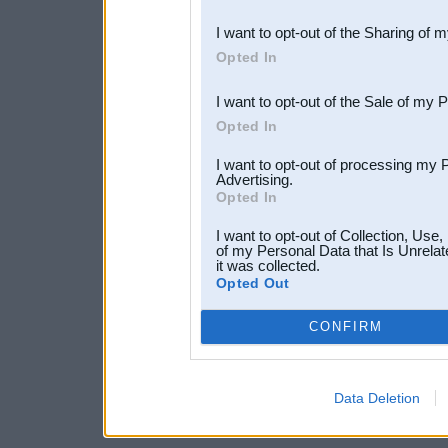
also be disclosed by us to 
I want to opt-out of the Sharing of 
Downstream Participants
th
Opted In
third parties.
I want to opt-out of the Sale of my 
Opted In
I want to opt-out of processing my 
Advertising.
Opted In
I want to opt-out of Collection, Use
of my Personal Data that Is Unrelat
it was collected.
Opted Out
CONFIRM
Data Deletion