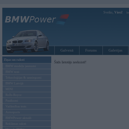
Sveiks,
Viesi!
Ie
Galvenā
Forums
Galerijas
Ziņas un raksti
Šāds lietotājs neeksistē!
BMW modeļu jaunumi
BMW testi
Tehnoloģijas & sasniegumi
BMW Latvijā
MINI
Rolls-Royce
Pasākumi
Vadāmības tests
Autosports
BMWPower aktuāli
Reklāmas raksti