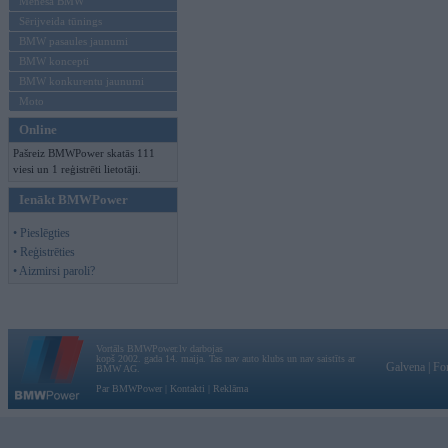
Mēneša BMW
Sērijveida tūnings
BMW pasaules jaunumi
BMW koncepti
BMW konkurentu jaunumi
Moto
Online
Pašreiz BMWPower skatās 111
viesi un 1 reģistrēti lietotāji.
Ienākt BMWPower
• Pieslēgties
• Reģistrēties
• Aizmirsi paroli?
Vortāls BMWPower.lv darbojas
kopš 2002. gada 14. maija. Tas nav auto klubs un nav saistīts ar
Galvena
|
Fo
BMW AG.
Par BMWPower
|
Kontakti
|
Reklāma