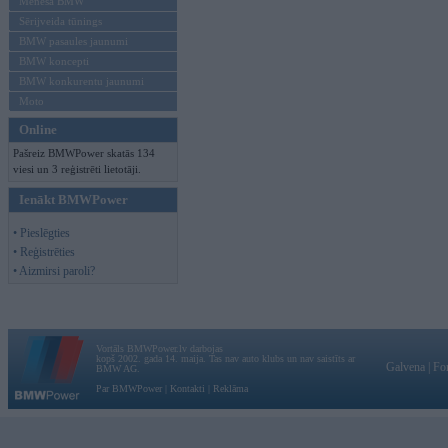
Mēneša BMW
Sērijveida tūnings
BMW pasaules jaunumi
BMW koncepti
BMW konkurentu jaunumi
Moto
Online
Pašreiz BMWPower skatās 134
viesi un 3 reģistrēti lietotāji.
Ienākt BMWPower
• Pieslēgties
• Reģistrēties
• Aizmirsi paroli?
Vortāls BMWPower.lv darbojas
kopš 2002. gada 14. maija. Tas nav auto klubs un nav saistīts ar
Galvena
|
Fo
BMW AG.
Par BMWPower
|
Kontakti
|
Reklāma