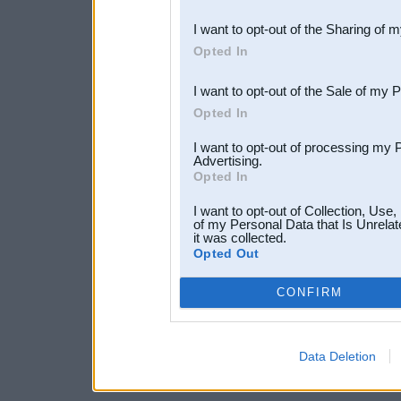
also be disclosed by us to 
I want to opt-out of the Sharing of 
Downstream Participants
th
Opted In
third parties.
I want to opt-out of the Sale of my 
Opted In
I want to opt-out of processing my 
Advertising.
Opted In
I want to opt-out of Collection, Use
of my Personal Data that Is Unrelat
it was collected.
Opted Out
CONFIRM
Data Deletion