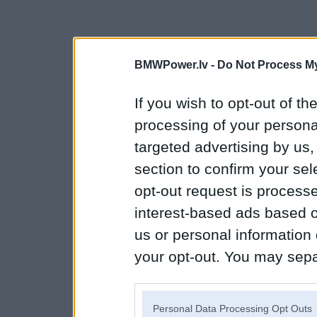
BMWPower.lv -
Do Not Process My
If you wish to opt-out of the
processing of your personal
targeted advertising by us
section to confirm your sel
opt-out request is proces
interest-based ads based o
us or personal information d
your opt-out. You may separ
disclosure of your personal
IAB’s list of downstream pa
Personal Data Processing Opt Outs