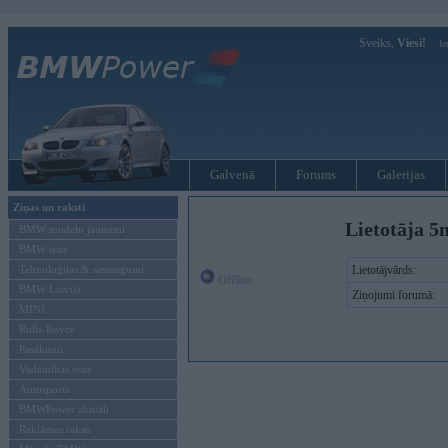
Sveiks,
Viesi!
Ie
Galvenā
Forums
Galerijas
Ziņas un raksti
Lietotāja 5
BMW modeļu jaunumi
BMW testi
Tehnoloģijas & sasniegumi
Lietotājvārds:
Offline
BMW Latvijā
Ziņojumi forumā:
MINI
Rolls-Royce
Pasākumi
Vadāmības tests
Autosports
BMWPower aktuāli
Reklāmas raksti