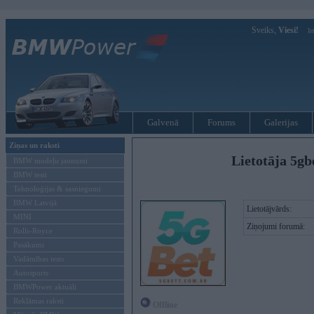
Sveiks,
Viesi!
Ie
Galvenā
Forums
Galerijas
Ziņas un raksti
Lietotāja 5gb
BMW modeļu jaunumi
BMW testi
Tehnoloģijas & sasniegumi
BMW Latvijā
Lietotājvārds:
MINI
Ziņojumi forumā:
Rolls-Royce
Pasākumi
Vadāmības tests
Autosports
BMWPower aktuāli
Reklāmas raksti
Offline