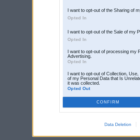
also be disclosed by us to 
I want to opt-out of the Sharing of 
Downstream Participants
th
Opted In
third parties.
I want to opt-out of the Sale of my 
Opted In
I want to opt-out of processing my 
Advertising.
Opted In
I want to opt-out of Collection, Use
of my Personal Data that Is Unrelat
it was collected.
Opted Out
CONFIRM
Data Deletion