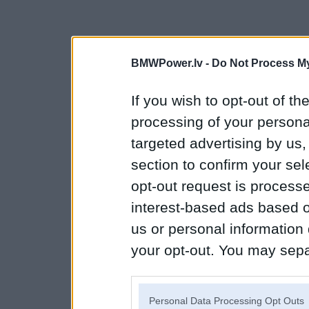
BMWPower.lv -
Do Not Process My
If you wish to opt-out of the
processing of your personal
targeted advertising by us
section to confirm your sel
opt-out request is proces
interest-based ads based o
us or personal information d
your opt-out. You may separ
disclosure of your personal
IAB’s list of downstream pa
Personal Data Processing Opt Outs