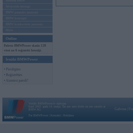
Mēneša BMW
Sērijveida tūnings
BMW pasaules jaunumi
BMW koncepti
BMW konkurentu jaunumi
Moto
Online
Pašreiz BMWPower skatās 128
viesi un 6 reģistrēti lietotāji.
Ienākt BMWPower
• Pieslēgties
• Reģistrēties
• Aizmirsi paroli?
Vortāls BMWPower.lv darbojas
kopš 2002. gada 14. maija. Tas nav auto klubs un nav saistīts ar
Galvena
|
Fo
BMW AG.
Par BMWPower
|
Kontakti
|
Reklāma